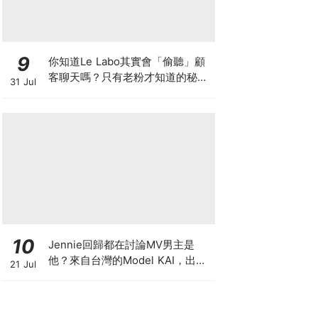
9
你知道Le Labo其實會「偷聽」顧
客聊天嗎？只有老粉才知道的秘密
31 Jul
IG，把店裡的對話都變成品牌故事
10
Jennie回歸都在討論MV男主是
他？來自台灣的Model KAI，出演
21 Jul
SEVENTEEN MV，鹽系魅力圈粉
韓國