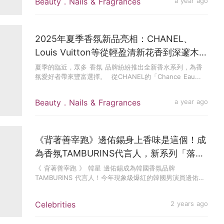
Beauty．Nails & Fragrances
a year ago
2025年夏季香氛新品亮相：CHANEL、
Louis Vuitton等從輕盈清新花香到深邃木質
調，找到屬於你的夏日氣息
夏季的臨近，眾多 香氛 品牌紛紛推出全新香水系列，為香
氛愛好者帶來豐富選擇。 ​ 從CHANEL的「Chance Eau...
Beauty．Nails & Fragrances
a year ago
《背著善宰跑》邊佑錫身上香味是這個！成
為香氛TAMBURINS代言人，新系列「落日
霞光」一同亮相
《 背著善宰跑 》 韓星 邊佑錫成為韓國香氛品牌
TAMBURINS 代言人！今年現象級爆紅的韓國男演員邊佑
錫，出演《背...
Celebrities
2 years ago