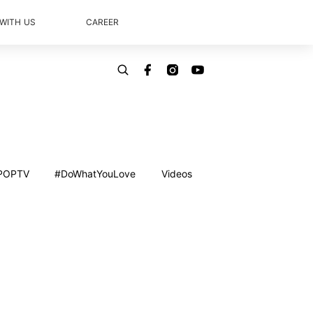
 WITH US
CAREER
POPTV
#DoWhatYouLove
Videos