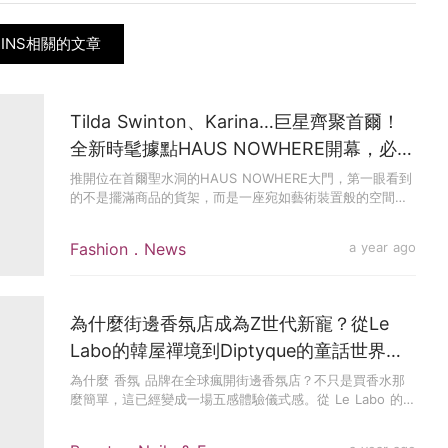
RINS相關的文章
Tilda Swinton、Karina…巨星齊聚首爾！
全新時髦據點HAUS NOWHERE開幕，必看
亮點不能錯過
推開位在首爾聖水洞的HAUS NOWHERE大門，第一眼看到
的不是擺滿商品的貨架，而是一座宛如藝術裝置般的空間。
黑色垃圾...
Fashion．News
a year ago
為什麼街邊香氛店成為Z世代新寵？從Le
Labo的韓屋禪境到Diptyque的童話世界，
這份「氣味旅行」地圖請直接存下
為什麼 香氛 品牌在全球瘋開街邊香氛店？不只是買香水那
麼簡單，這已經變成一場五感體驗儀式感。從 Le Labo 的禪
意韓...