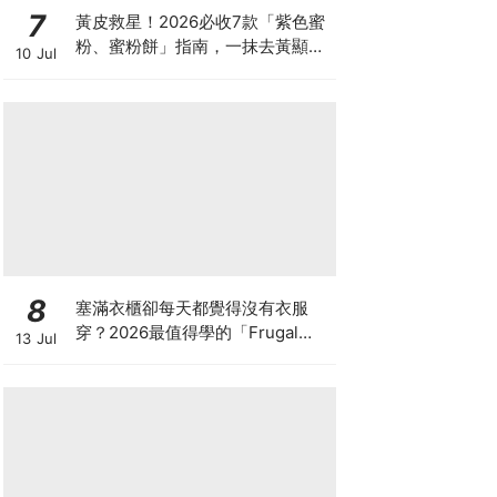
7
黃皮救星！2026必收7款「紫色蜜
粉、蜜粉餅」指南，一抹去黃顯
10 Jul
白、自帶磨皮濾鏡
8
塞滿衣櫃卻每天都覺得沒有衣服
穿？2026最值得學的「Frugal
13 Jul
Chic」穿搭哲學，一件白T、一條
牛仔褲就很時髦