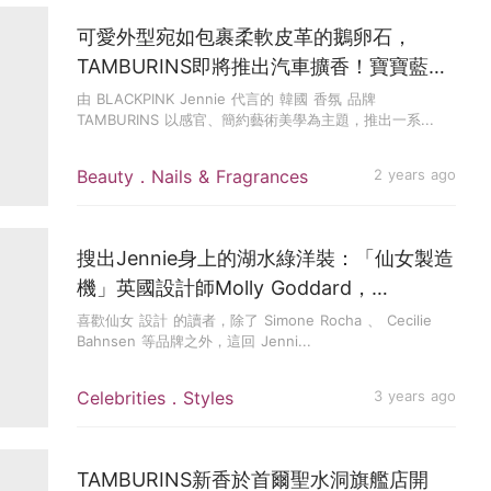
可愛外型宛如包裹柔軟皮革的鵝卵石，
TAMBURINS即將推出汽車擴香！寶寶藍愛
心汽車方向盤讓人無法抗拒
由 BLACKPINK Jennie 代言的 韓國 香氛 品牌
TAMBURINS 以感官、簡約藝術美學為主題，推出一系...
Beauty．Nails & Fragrances
2 years ago
搜出Jennie身上的湖水綠洋裝：「仙女製造
機」英國設計師Molly Goddard，
Margaret Qualley結婚也穿它！
喜歡仙女 設計 的讀者，除了 Simone Rocha 、 Cecilie
Bahnsen 等品牌之外，這回 Jenni...
Celebrities．Styles
3 years ago
TAMBURINS新香於首爾聖水洞旗艦店開