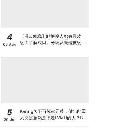
4
【橘皮組織】點解瘦人都有橙皮
紋？了解成因、分級及去橙皮紋改
03 Aug
善方法，認識Onda Pro及
DUOLITH AWT技術
5
Kering欠下百億歐元後，做出的重
大決定竟然是挖走LVMH的人？BV
30 Jul
的新CEO大有來頭