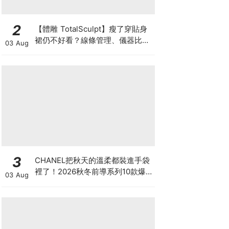
2
【體雕 TotalSculpt】瘦了穿貼身
裙仍不好看？線條管理、儀器比較
03 Aug
與宴會前時間表
3
CHANEL把秋天的溫柔都裝進手袋
裡了！2026秋冬前導系列10款爆
03 Aug
款手袋、小皮件一次看