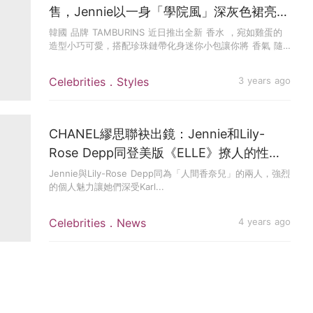
售，Jennie以一身「學院風」深灰色裙亮
相，清新又混合一點知性氣息
韓國 品牌 TAMBURINS 近日推出全新 香水 ，宛如雞蛋的
造型小巧可愛，搭配珍珠鏈帶化身迷你小包讓你將 香氣 隨
身...
Celebrities．Styles
3 years ago
CHANEL繆思聯袂出鏡：Jennie和Lily-
Rose Depp同登美版《ELLE》撩人的性感
姿態大展迷人神韻
Jennie與Lily-Rose Depp同為「人間香奈兒」的兩人，強烈
的個人魅力讓她們深受Karl...
Celebrities．News
4 years ago