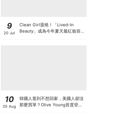
9
Clean Girl退燒！「Lived-In
Beauty」成為今年夏天最紅妝容，
20 Jul
越自然越時髦的彩妝技巧及單品
10
韓國人逛到不想回家，美國人卻沒
那麼買單？Olive Young首度登陸
05 Aug
美國，為什麼複製不了韓國神話