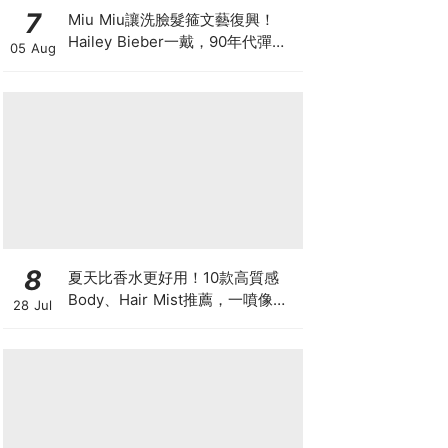
7
Miu Miu讓洗臉髮箍文藝復興！
Hailey Bieber一戴，90年代彈簧
05 Aug
髮箍正式回歸
8
夏天比香水更好用！10款高質感
Body、Hair Mist推薦，一噴像剛
28 Jul
洗完澡，更有「偽體香」感！