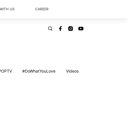
 WITH US
CAREER
POPTV
#DoWhatYouLove
Videos