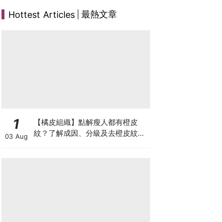
最熱文章
Hottest Articles
1
【橘皮組織】點解瘦人都有橙皮
紋？了解成因、分級及去橙皮紋改
03 Aug
善方法，認識Onda Pro及
DUOLITH AWT技術