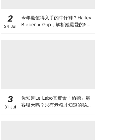
2
今年最值得入手的牛仔褲？Hailey
Bieber × Gap，解析她最愛的5種
24 Jul
丹寧版型，原來時髦感都藏在細節
裡
3
你知道Le Labo其實會「偷聽」顧
客聊天嗎？只有老粉才知道的秘密
31 Jul
IG，把店裡的對話都變成品牌故事