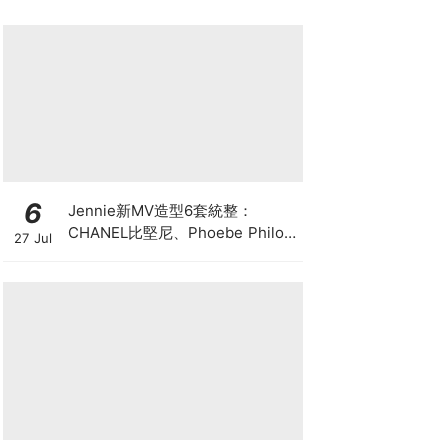
6
Jennie新MV造型6套統整：
CHANEL比堅尼、Phoebe Philo
27 Jul
作品都入鏡，夏日法式風再次掀起
討論