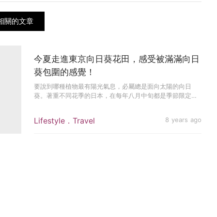
er相關的文章
今夏走進東京向日葵花田，感受被滿滿向日
葵包圍的感覺！
要說到哪種植物最有陽光氣息，必屬總是面向太陽的向日
葵。著重不同花季的日本，在每年八月中旬都是季節限定的
向日葵花期。 特別...
Lifestyle．Travel
8 years ago