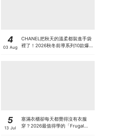
4
CHANEL把秋天的溫柔都裝進手袋
裡了！2026秋冬前導系列10款爆
03 Aug
款手袋、小皮件一次看
5
塞滿衣櫃卻每天都覺得沒有衣服
穿？2026最值得學的「Frugal
13 Jul
Chic」穿搭哲學，一件白T、一條
牛仔褲就很時髦