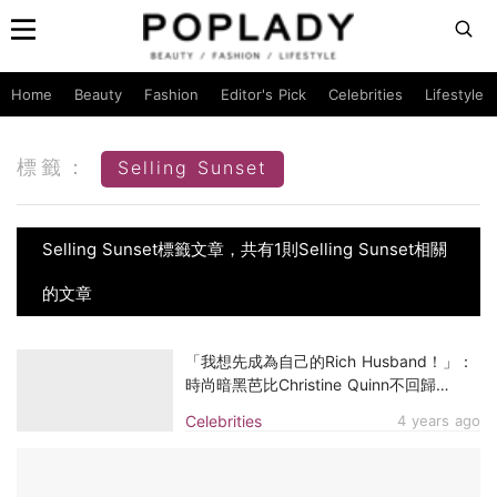
Home
Beauty
Fashion
Editor's Pick
Celebrities
Lifestyle
標籤：
Selling Sunset
Selling Sunset標籤文章，共有1則Selling Sunset相關
的文章
「我想先成為自己的Rich Husband！」：
時尚暗黑芭比Christine Quinn不回歸
《Selling Sunset》第六季
Celebrities
4 years ago