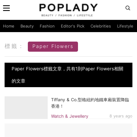
Home
Beauty
Fashion
Editor's Pick
Celebrities
Lifestyle
標籤：
Paper Flowers
Paper Flowers標籤文章，共有1則Paper Flowers相關
的文章
Tiffany & Co.型格紐約地鐵車廂裝置降臨
香港！
Watch & Jewellery
8 years ago