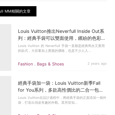
full MM相關的文章
Louis Vuitton推出Neverfull Inside Out系
列：經典手袋可以雙面使用，繽紛的色彩個
性十足
Louis Vuitton 的 Neverfull 手袋一直都是經典雋永又實用
的款式，大容量加上實惠的價格，也是不少人入...
Fashion．Bags & Shoes
2 years ago
經典手袋加一袋：Louis Vuitton新季Fall
for You系列，多款高性價比的二合一包登
場！
Louis Vuitton在設計過程中，將經典手袋的正面添加一個外
袋，打造出俏皮有趣的外觀。眾所皆知...