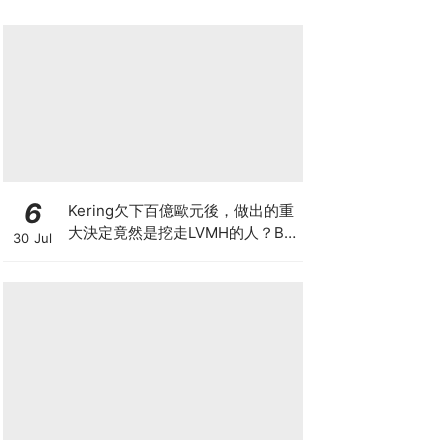
6
Kering欠下百億歐元後，做出的重
大決定竟然是挖走LVMH的人？BV
30 Jul
的新CEO大有來頭