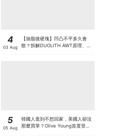
4
【抽脂後硬塊】凹凸不平多久會
散？拆解DUOLITH AWT原理、按
03 Aug
摩注意與求醫警號
5
韓國人逛到不想回家，美國人卻沒
那麼買單？Olive Young首度登陸
05 Aug
美國，為什麼複製不了韓國神話