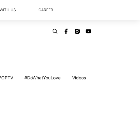
 WITH US
CAREER
POPTV
#DoWhatYouLove
Videos