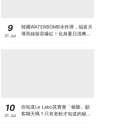
9
韓國WATERBOMB水炸彈，福富月
薄荷綠妝容爆紅！化身夏日清爽
31 Jul
「Mint Girl」彩妝單品清單
10
你知道Le Labo其實會「偷聽」顧
客聊天嗎？只有老粉才知道的秘密
31 Jul
IG，把店裡的對話都變成品牌故事