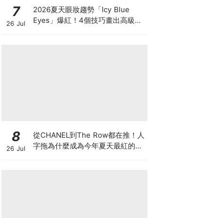
7
2026夏天眼妝趨勢「Icy Blue
Eyes」爆紅！4個技巧畫出高級冰
26 Jul
透感，彩妝推薦一次看
8
從CHANEL到The Row都在推！人
字拖為什麼成為今年夏天最紅的
26 Jul
鞋？8雙話題新品圖鑑