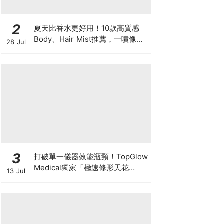
2
夏天比香水更好用！10款高質感
Body、Hair Mist推薦，一噴像剛
28 Jul
洗完澡，更有「偽體香」感！
3
打破單一儀器效能瓶頸！TopGlow
Medical獨家「極速修形天花
13 Jul
板」：瑞士百萬級DUOLITH®
AWT聯乘Onda Pro