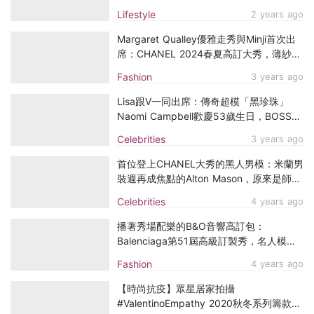
Naomi Campbell
Lifestyle
2 years ago
Margaret Qualley優雅走秀與Minji首次出
席：CHANEL 2024春夏高訂大秀，薄紗與
珠寶鈕扣譜寫芭蕾圓舞曲
Fashion
3 years ago
Lisa跟V一同出席：傳奇超模「黑珍珠」
Naomi Campbell歡慶53歲生日，BOSS為
她於康城舉辦生日派對！
Celebrities
3 years ago
首位登上CHANEL大秀的黑人男模：米蘭男
裝週再成焦點的Alton Mason，原來是師承
Naomi Campbell
Celebrities
4 years ago
播著秀場配樂的B&O音響高訂包：
Balenciaga第51屆高級訂製秀，名人模特
兒令人看得目瞪口呆！
Fashion
4 years ago
【時尚抗疫】眾星居家拍攝
#ValentinoEmpathy 2020秋冬系列籌款