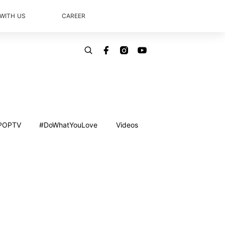
 WITH US
CAREER
POPTV
#DoWhatYouLove
Videos