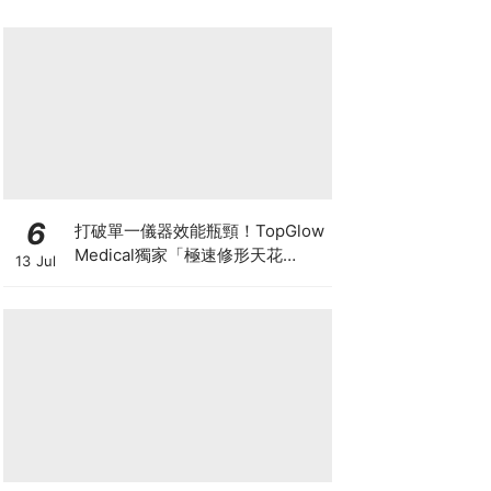
6
打破單一儀器效能瓶頸！TopGlow
Medical獨家「極速修形天花
13 Jul
板」：瑞士百萬級DUOLITH®
AWT聯乘Onda Pro