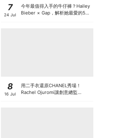
7
今年最值得入手的牛仔褲？Hailey
Bieber × Gap，解析她最愛的5種
24 Jul
丹寧版型，原來時髦感都藏在細節
裡
8
用二手衣還原CHANEL秀場！
Rachel Ojuromi讓創意總監
16 Jul
Matthieu Blazy都親自留言