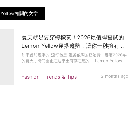
 Yellow相關的文章
夏天就是要穿檸檬黃！2026最值得嘗試的
Lemon Yellow穿搭趨勢，讓你一秒擁有陽
光感時髦氣息
如果說前幾季的 流行色是 溫柔低調的奶油黃，那麼2026年
的夏天，時尚圈正在迎來更有存在感的「 Lemon Yellow...
Fashion．Trends & Tips
2 months ago