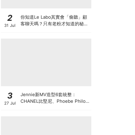
2
你知道Le Labo其實會「偷聽」顧
客聊天嗎？只有老粉才知道的秘密
31 Jul
IG，把店裡的對話都變成品牌故事
3
Jennie新MV造型6套統整：
CHANEL比堅尼、Phoebe Philo
27 Jul
作品都入鏡，夏日法式風再次掀起
討論