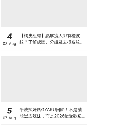
4
【橘皮組織】點解瘦人都有橙皮
紋？了解成因、分級及去橙皮紋改
03 Aug
善方法，認識Onda Pro及
DUOLITH AWT技術
5
平成辣妹風GYARU回歸！不是濃
妝黑皮辣妹，而是2026最受歡迎
07 Aug
的「Neo-Gyaru」穿搭，把平成
DNA穿進日常