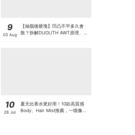
9
【抽脂後硬塊】凹凸不平多久會
散？拆解DUOLITH AWT原理、按
03 Aug
摩注意與求醫警號
10
夏天比香水更好用！10款高質感
Body、Hair Mist推薦，一噴像剛
28 Jul
洗完澡，更有「偽體香」感！