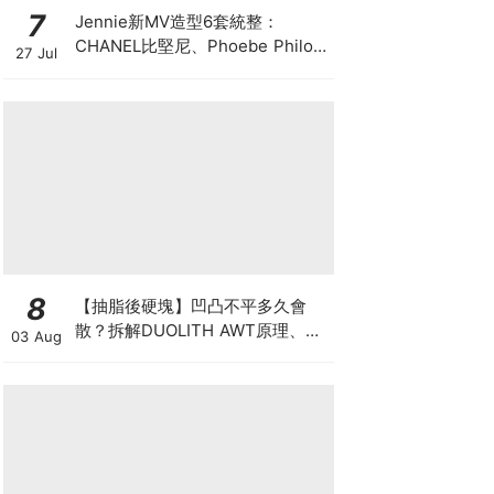
7
Jennie新MV造型6套統整：
CHANEL比堅尼、Phoebe Philo
27 Jul
作品都入鏡，夏日法式風再次掀起
討論
8
【抽脂後硬塊】凹凸不平多久會
散？拆解DUOLITH AWT原理、按
03 Aug
摩注意與求醫警號