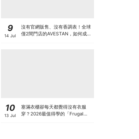
9
沒有官網販售、沒有香調表！全球
僅2間門店的AVESTAN，如何成為
14 Jul
香氛圈最神秘品牌？
10
塞滿衣櫃卻每天都覺得沒有衣服
穿？2026最值得學的「Frugal
13 Jul
Chic」穿搭哲學，一件白T、一條
牛仔褲就很時髦