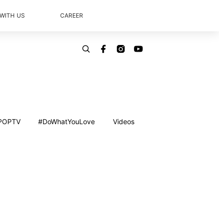
 WITH US
CAREER
POPTV
#DoWhatYouLove
Videos