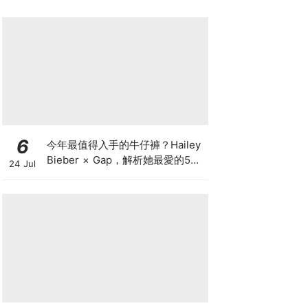
6
今年最值得入手的牛仔褲？Hailey
Bieber × Gap，解析她最愛的5種
24 Jul
丹寧版型，原來時髦感都藏在細節
裡