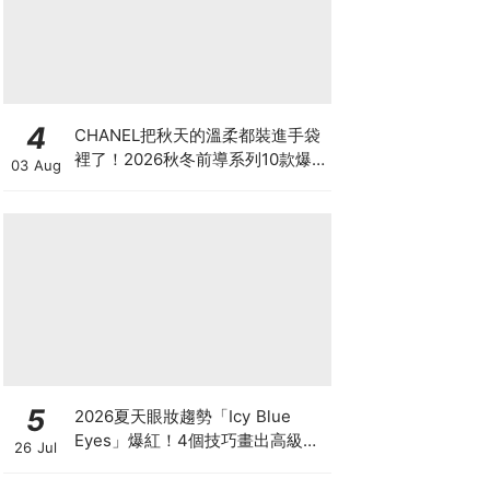
4
CHANEL把秋天的溫柔都裝進手袋
裡了！2026秋冬前導系列10款爆
03 Aug
款手袋、小皮件一次看
5
2026夏天眼妝趨勢「Icy Blue
Eyes」爆紅！4個技巧畫出高級冰
26 Jul
透感，彩妝推薦一次看