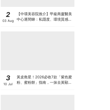
2
【中環美容院推介】甲級商廈醫美
中心逐間睇：私隱度、環境質感、
03 Aug
唔 Hard Sell 體驗
3
黃皮救星！2026必收7款「紫色蜜
粉、蜜粉餅」指南，一抹去黃顯
10 Jul
白、自帶磨皮濾鏡