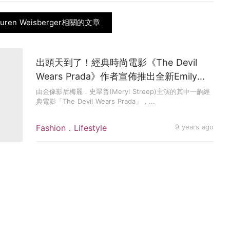
uren Weisberger相關的文章
出頭天到了！經典時尚電影《The Devil
Wears Prada》作者宣佈推出全新Emily
Charlton外傳
由金像影后梅麗．史翠普(Meryl Streep)主演的其中一齣經
典電影「The Devil Wears Prada」，...
Fashion．Lifestyle
9 years ago