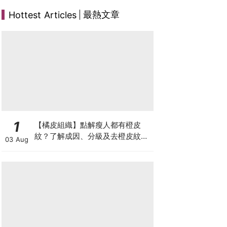
最熱文章
Hottest Articles
1
【橘皮組織】點解瘦人都有橙皮
紋？了解成因、分級及去橙皮紋改
03 Aug
善方法，認識Onda Pro及
DUOLITH AWT技術