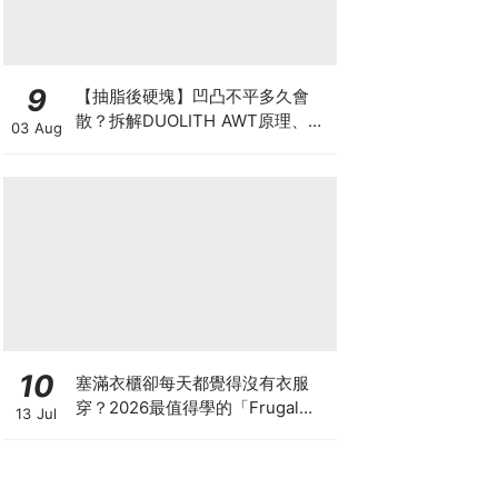
9
【抽脂後硬塊】凹凸不平多久會
散？拆解DUOLITH AWT原理、按
03 Aug
摩注意與求醫警號
10
塞滿衣櫃卻每天都覺得沒有衣服
穿？2026最值得學的「Frugal
13 Jul
Chic」穿搭哲學，一件白T、一條
牛仔褲就很時髦