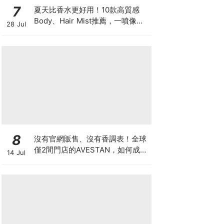
7
夏天比香水更好用！10款高質感
Body、Hair Mist推薦，一噴像剛
28 Jul
洗完澡，更有「偽體香」感！
8
沒有官網販售、沒有香調表！全球
僅2間門店的AVESTAN，如何成為
14 Jul
香氛圈最神秘品牌？