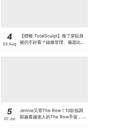
4
【體雕 TotalSculpt】瘦了穿貼身
裙仍不好看？線條管理、儀器比較
03 Aug
與宴會前時間表
5
Jennie又背The Row！10款低調
卻越看越迷人的The Row手袋，長
07 Jul
期主義者都在收藏這些經典