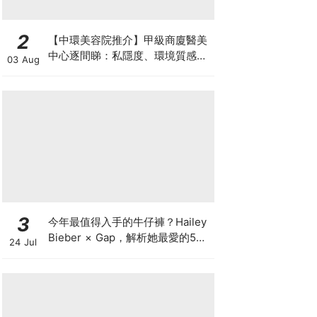
2
【中環美容院推介】甲級商廈醫美
中心逐間睇：私隱度、環境質感、
03 Aug
唔 Hard Sell 體驗
3
今年最值得入手的牛仔褲？Hailey
Bieber × Gap，解析她最愛的5種
24 Jul
丹寧版型，原來時髦感都藏在細節
裡