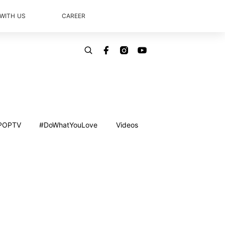
 WITH US
CAREER
POPTV
#DoWhatYouLove
Videos