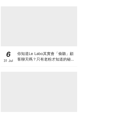
6
你知道Le Labo其實會「偷聽」顧
客聊天嗎？只有老粉才知道的秘密
31 Jul
IG，把店裡的對話都變成品牌故事