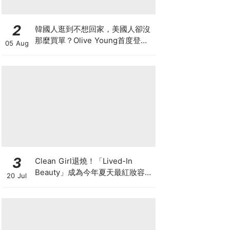
2
韓國人逛到不想回家，美國人卻沒
那麼買單？Olive Young首度登陸
05 Aug
美國，為什麼複製不了韓國神話
3
Clean Girl退燒！「Lived-In
Beauty」成為今年夏天最紅妝容，
20 Jul
越自然越時髦的彩妝技巧及單品