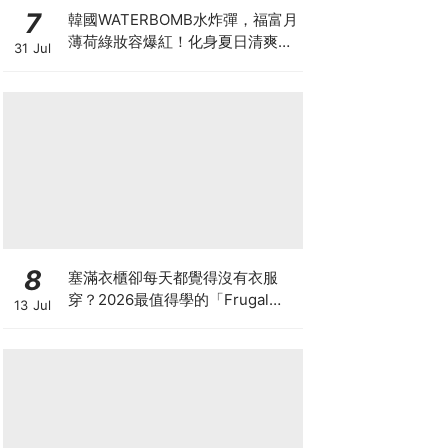
7
韓國WATERBOMB水炸彈，福富月
薄荷綠妝容爆紅！化身夏日清爽
31 Jul
「Mint Girl」彩妝單品清單
8
塞滿衣櫃卻每天都覺得沒有衣服
穿？2026最值得學的「Frugal
13 Jul
Chic」穿搭哲學，一件白T、一條
牛仔褲就很時髦