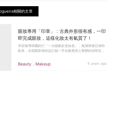
Nogueira相關的文章
眼妝專用「印章」：古典外形很有感，一印
即完成眼妝，這樣化妝太有氣質了！
早前報導韓國的「一分鐘眼影塗抹器」，風潮席捲亞洲和
歐美，全因眼影掃的設計能一手在眼窩掃上漸變的深啡至閃
金色眼影。今次就...
Beauty．Makeup
8 years ago