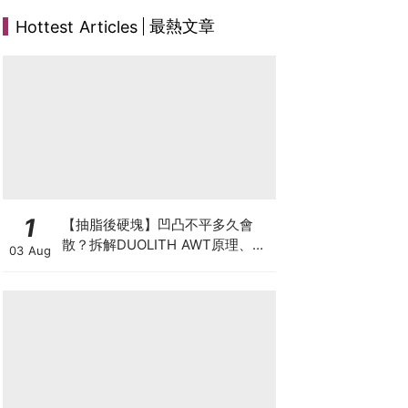
最熱文章
Hottest Articles
1
【抽脂後硬塊】凹凸不平多久會
散？拆解DUOLITH AWT原理、按
03 Aug
摩注意與求醫警號