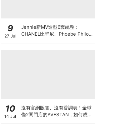
9
Jennie新MV造型6套統整：
CHANEL比堅尼、Phoebe Philo
27 Jul
作品都入鏡，夏日法式風再次掀起
討論
10
沒有官網販售、沒有香調表！全球
僅2間門店的AVESTAN，如何成為
14 Jul
香氛圈最神秘品牌？