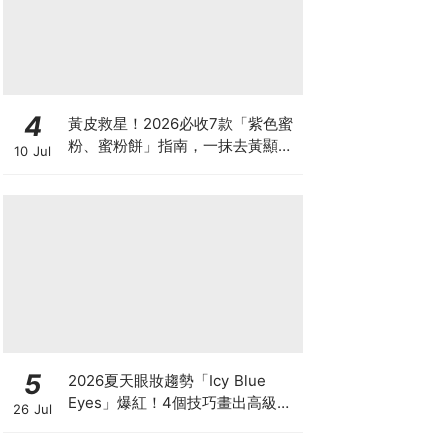
4
黃皮救星！2026必收7款「紫色蜜
粉、蜜粉餅」指南，一抹去黃顯
10 Jul
白、自帶磨皮濾鏡
5
2026夏天眼妝趨勢「Icy Blue
Eyes」爆紅！4個技巧畫出高級冰
26 Jul
透感，彩妝推薦一次看