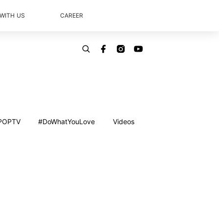
 WITH US
CAREER
POPTV
#DoWhatYouLove
Videos