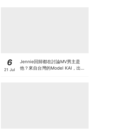
6
Jennie回歸都在討論MV男主是
他？來自台灣的Model KAI，出演
21 Jul
SEVENTEEN MV，鹽系魅力圈粉
韓國