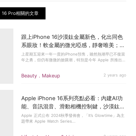
e 16 Pro相關的文章
跟上iPhone 16沙漠鈦金屬新色，化出同色
系眼妝！軟金屬的微光啞感，靜奢唯美；沙
漠金妥妥是大地 X 裸色的輕變奏
上星期五迎來一年一度的iPhone預售，雖然熱潮早已不復當
年之勇，但仍有微微的搶購潮，特別是今年 Apple 所推出
i...
Beauty．Makeup
2 years ago
Apple iPhone 16系列亮點必看：內建AI功
能、音訊混音、滑動相機控制鍵，沙漠鈦金
屬新色亮相
Apple 正式公布 2024秋季發佈會，「It’s Glowtime」為主
題帶來 Apple Watch Series...