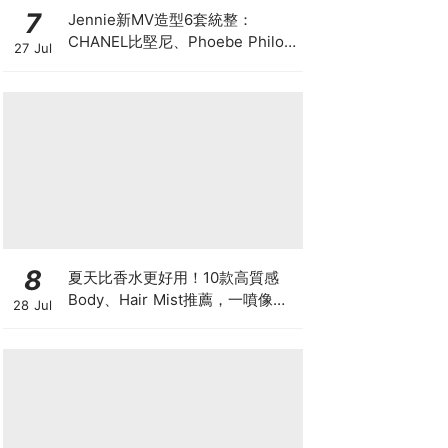
7
Jennie新MV造型6套統整：
CHANEL比堅尼、Phoebe Philo
27 Jul
作品都入鏡，夏日法式風再次掀起
討論
8
夏天比香水更好用！10款高質感
Body、Hair Mist推薦，一噴像剛
28 Jul
洗完澡，更有「偽體香」感！