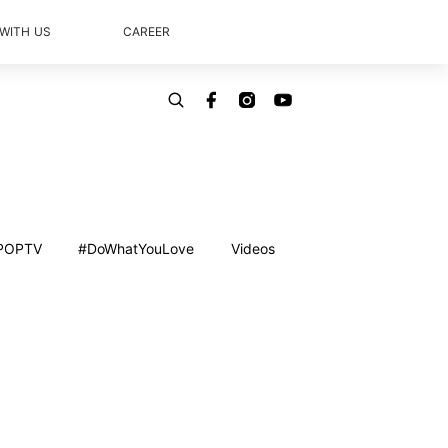
 WITH US
CAREER
POPTV
#DoWhatYouLove
Videos