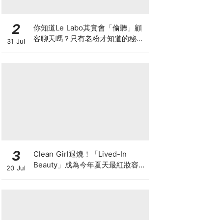
2
你知道Le Labo其實會「偷聽」顧
客聊天嗎？只有老粉才知道的秘密
31 Jul
IG，把店裡的對話都變成品牌故事
3
Clean Girl退燒！「Lived-In
Beauty」成為今年夏天最紅妝容，
20 Jul
越自然越時髦的彩妝技巧及單品