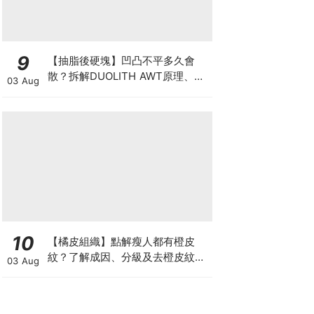
9
【抽脂後硬塊】凹凸不平多久會
散？拆解DUOLITH AWT原理、按
03 Aug
摩注意與求醫警號
10
【橘皮組織】點解瘦人都有橙皮
紋？了解成因、分級及去橙皮紋改
03 Aug
善方法，認識Onda Pro及
DUOLITH AWT技術