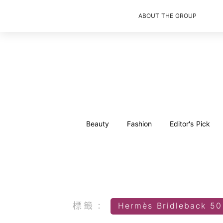
ABOUT THE GROUP
Beauty
Fashion
Editor's Pick
標籤：
Hermès Bridleback 50