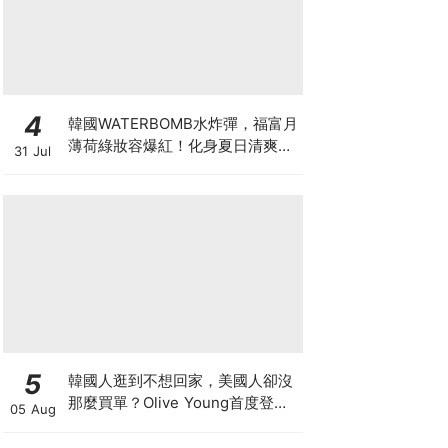
4
韓國WATERBOMB水炸彈，福富月
薄荷綠妝容爆紅！化身夏日清爽
31 Jul
「Mint Girl」彩妝單品清單
5
韓國人逛到不想回家，美國人卻沒
那麼買單？Olive Young首度登陸
05 Aug
美國，為什麼複製不了韓國神話