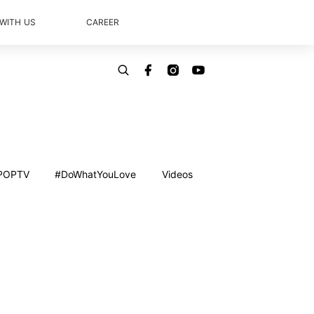
 WITH US
CAREER
POPTV
#DoWhatYouLove
Videos