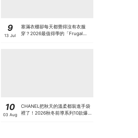
9
塞滿衣櫃卻每天都覺得沒有衣服
穿？2026最值得學的「Frugal
13 Jul
Chic」穿搭哲學，一件白T、一條
牛仔褲就很時髦
10
CHANEL把秋天的溫柔都裝進手袋
裡了！2026秋冬前導系列10款爆
03 Aug
款手袋、小皮件一次看