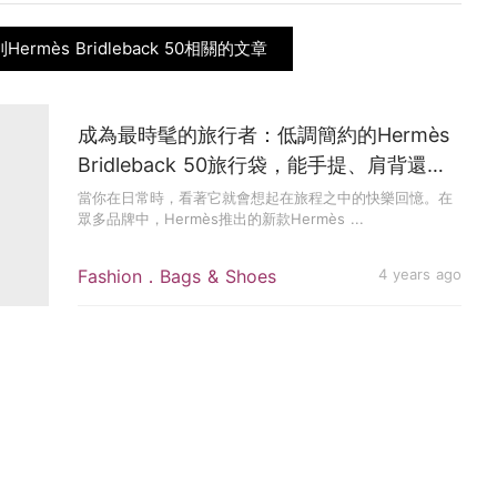
Hermès Bridleback 50相關的文章
成為最時髦的旅行者：低調簡約的Hermès
Bridleback 50旅行袋，能手提、肩背還能
後背，伴你靈活上路！
當你在日常時，看著它就會想起在旅程之中的快樂回憶。在
眾多品牌中，Hermès推出的新款Hermès ...
Fashion．Bags & Shoes
4 years ago