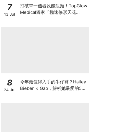
7
打破單一儀器效能瓶頸！TopGlow
Medical獨家「極速修形天花
13 Jul
板」：瑞士百萬級DUOLITH®
AWT聯乘Onda Pro
8
今年最值得入手的牛仔褲？Hailey
Bieber × Gap，解析她最愛的5種
24 Jul
丹寧版型，原來時髦感都藏在細節
裡