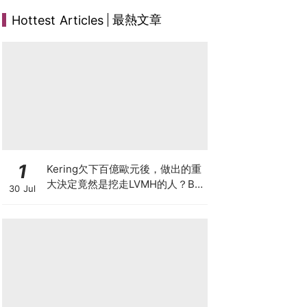
最熱文章
Hottest Articles
1
Kering欠下百億歐元後，做出的重
大決定竟然是挖走LVMH的人？BV
30 Jul
的新CEO大有來頭