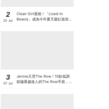
2
Clean Girl退燒！「Lived-In
Beauty」成為今年夏天最紅妝容，
20 Jul
越自然越時髦的彩妝技巧及單品
3
Jennie又背The Row！10款低調
卻越看越迷人的The Row手袋，長
07 Jul
期主義者都在收藏這些經典