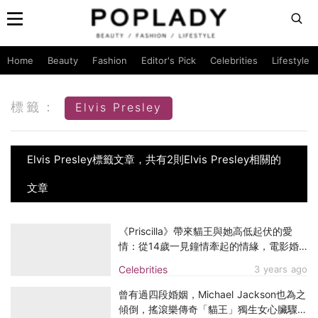
Home
Beauty
Fashion
Editor's Pick
Celebrities
Lifestyle
標籤：
Elvis Presley
Elvis Presley標籤文章，共有2則Elvis Presley相關的
文章
《Priscilla》帶來貓王與她高低起伏的愛
情：從14歲一見鐘情牽起的情緣，電影婚
紗出自CHANEL！
Celebrities
3 years ago
曾有過四段婚姻，Michael Jackson也為之
傾倒，搖滾樂傳奇「貓王」獨生女心臟驟停