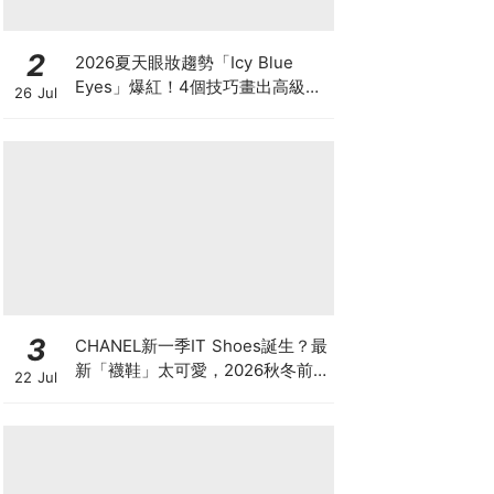
2
2026夏天眼妝趨勢「Icy Blue
Eyes」爆紅！4個技巧畫出高級冰
26 Jul
透感，彩妝推薦一次看
3
CHANEL新一季IT Shoes誕生？最
新「襪鞋」太可愛，2026秋冬前
22 Jul
導系列9雙焦點鞋款