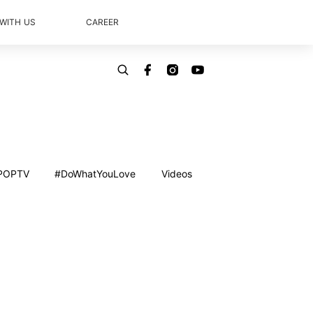
 WITH US
CAREER
POPTV
#DoWhatYouLove
Videos