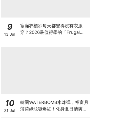
9
塞滿衣櫃卻每天都覺得沒有衣服
穿？2026最值得學的「Frugal
13 Jul
Chic」穿搭哲學，一件白T、一條
牛仔褲就很時髦
10
韓國WATERBOMB水炸彈，福富月
薄荷綠妝容爆紅！化身夏日清爽
31 Jul
「Mint Girl」彩妝單品清單