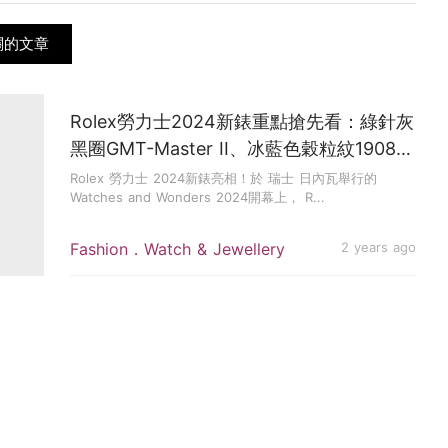
相關的文章
Rolex勞力士2024新錶重點搶先看：綠針灰
黑圈GMT-Master II、冰藍色穀粒紋1908、
鑲鑽珍珠母貝Daytona
Rolex 勞力士 2024新錶亮相！於 瑞士 日內瓦舉行的
Watches and Wonders 2024開幕上， R...
Fashion．Watch & Jewellery
2 years ago