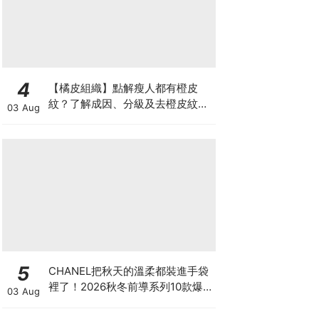
4
【橘皮組織】點解瘦人都有橙皮
紋？了解成因、分級及去橙皮紋改
03 Aug
善方法，認識Onda Pro及
DUOLITH AWT技術
5
CHANEL把秋天的溫柔都裝進手袋
裡了！2026秋冬前導系列10款爆
03 Aug
款手袋、小皮件一次看