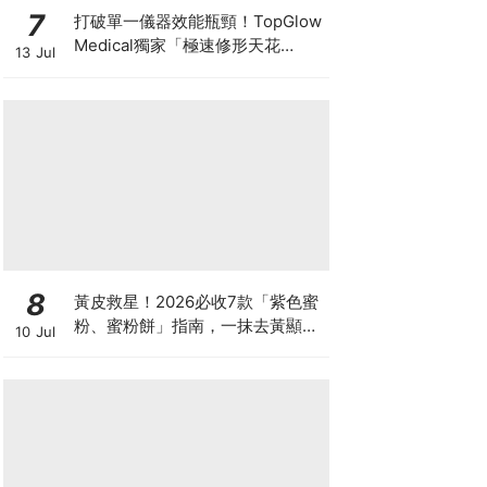
7
打破單一儀器效能瓶頸！TopGlow
Medical獨家「極速修形天花
13 Jul
板」：瑞士百萬級DUOLITH®
AWT聯乘Onda Pro
8
黃皮救星！2026必收7款「紫色蜜
粉、蜜粉餅」指南，一抹去黃顯
10 Jul
白、自帶磨皮濾鏡