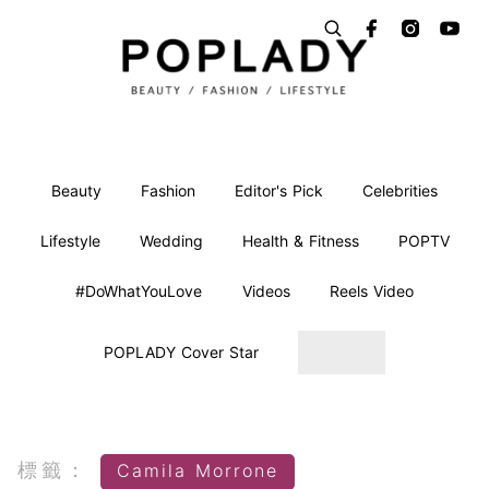
Beauty
Fashion
Editor's Pick
Celebrities
Lifestyle
Wedding
Health & Fitness
POPTV
#DoWhatYouLove
Videos
Reels Video
POPLADY Cover Star
標籤：
Camila Morrone