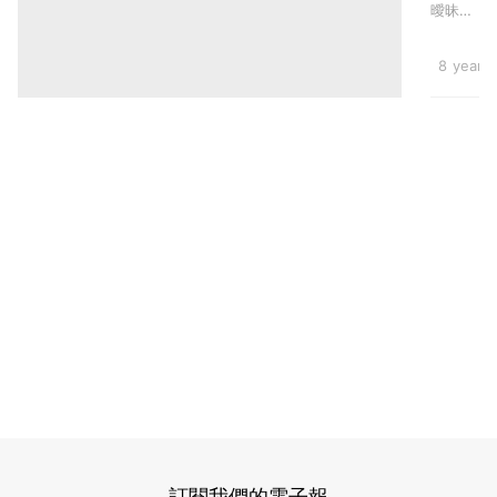
安納
曖昧時
手
這...
度與
都會機
機，
不離
女友
Celebri
8 years
其實
手，深
分
怕錯過
感情
對方的
手，
正在
一個訊
才過
息。然
被傷
完25
而我們
害」
相遇
歲生
了；也
里安
日的
相愛
納度
了，卻
巧合
無視
視對方
被稱
的存在
女
為理所
交往
友，
當然。
魔咒
訊息少
浪漫
了，連
約會
約會
用...
卻狂
玩手
機
訂閱我們的電子報