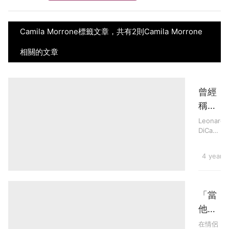
Camila Morrone標籤文章，共有2則Camila Morrone
相關的文章
曾經
稱為
他的
Leonardo
DiCapri
夢中
安納度
情
狄卡比
Celebr
4 years
人：
奧），
他的戀
交往
愛史更
4年
是相當
「當
豐富，
後傳
他只
原本許
出里
多人都
顧玩
在情侶
以為他