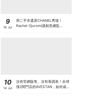
9
用二手衣還原CHANEL秀場！
Rachel Ojuromi讓創意總監
16 Jul
Matthieu Blazy都親自留言
10
沒有官網販售、沒有香調表！全球
僅2間門店的AVESTAN，如何成為
14 Jul
香氛圈最神秘品牌？