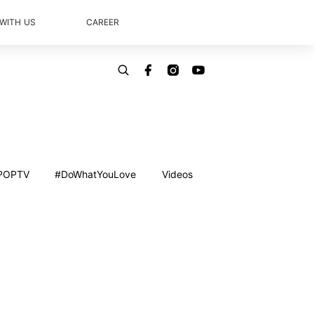
 WITH US
CAREER
POPTV
#DoWhatYouLove
Videos