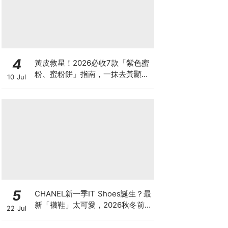
4
黃皮救星！2026必收7款「紫色蜜
粉、蜜粉餅」指南，一抹去黃顯
10 Jul
白、自帶磨皮濾鏡
5
CHANEL新一季IT Shoes誕生？最
新「襪鞋」太可愛，2026秋冬前
22 Jul
導系列9雙焦點鞋款