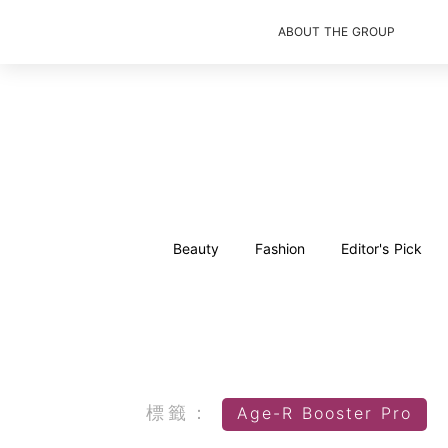
ABOUT THE GROUP
Beauty
Fashion
Editor's Pick
標籤：
Age-R Booster Pro