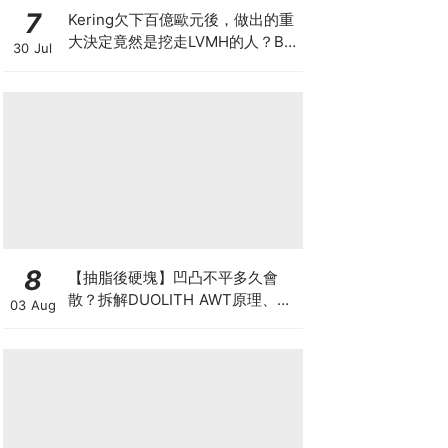
7
Kering欠下百億歐元後，做出的重
大決定竟然是挖走LVMH的人？BV
30 Jul
的新CEO大有來頭
8
【抽脂後硬塊】凹凸不平多久會
散？拆解DUOLITH AWT原理、按
03 Aug
摩注意與求醫警號