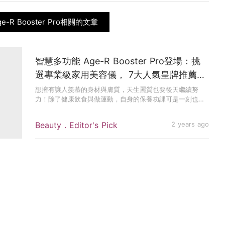
e-R Booster Pro相關的文章
智慧多功能 Age-R Booster Pro登場：挑
選專業級家用美容儀， 7大人氣皇牌推薦，
塑造完美肌膚及體態！
想擁有讓人羨慕的身材與膚質，天生麗質也要後天繼續努
力！除了健康飲食與做運動，自身的保養功課可是一刻也不
敢鬆懈，特別是挑對...
Beauty．Editor's Pick
2 years ago