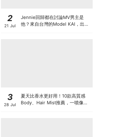
2
Jennie回歸都在討論MV男主是
他？來自台灣的Model KAI，出演
21 Jul
SEVENTEEN MV，鹽系魅力圈粉
韓國
3
夏天比香水更好用！10款高質感
Body、Hair Mist推薦，一噴像剛
28 Jul
洗完澡，更有「偽體香」感！