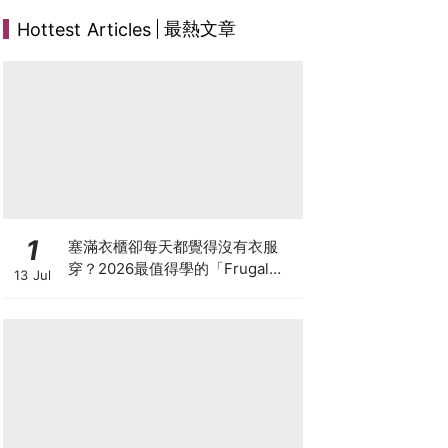
最熱文章
Hottest Articles
1
塞滿衣櫃卻每天都覺得沒有衣服
穿？2026最值得學的「Frugal
13 Jul
Chic」穿搭哲學，一件白T、一條
牛仔褲就很時髦