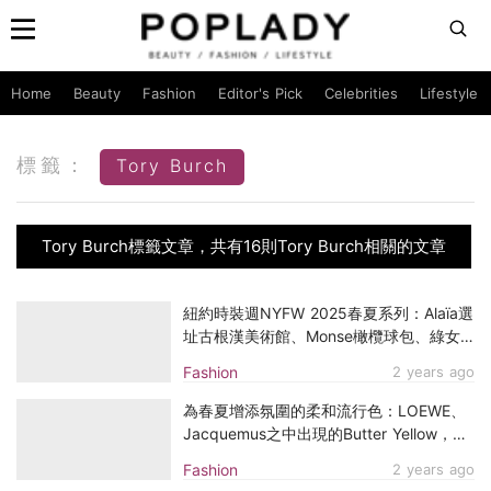
Home
Beauty
Fashion
Editor's Pick
Celebrities
Lifestyle
標籤：
Tory Burch
Tory Burch標籤文章，共有16則Tory Burch相關的文章
紐約時裝週NYFW 2025春夏系列：Alaïa選
址古根漢美術館、Monse橄欖球包、綠女
士抱著蜥蜴手袋成焦點
Fashion
2 years ago
為春夏增添氛圍的柔和流行色：LOEWE、
Jacquemus之中出現的Butter Yellow，挑
一款手袋搭配在造型中
Fashion
2 years ago