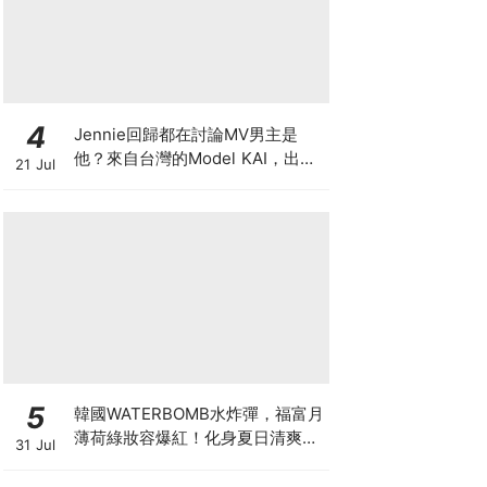
4
Jennie回歸都在討論MV男主是
他？來自台灣的Model KAI，出演
21 Jul
SEVENTEEN MV，鹽系魅力圈粉
韓國
5
韓國WATERBOMB水炸彈，福富月
薄荷綠妝容爆紅！化身夏日清爽
31 Jul
「Mint Girl」彩妝單品清單