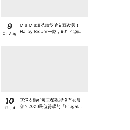
9
Miu Miu讓洗臉髮箍文藝復興！
Hailey Bieber一戴，90年代彈簧
05 Aug
髮箍正式回歸
10
塞滿衣櫃卻每天都覺得沒有衣服
穿？2026最值得學的「Frugal
13 Jul
Chic」穿搭哲學，一件白T、一條
牛仔褲就很時髦