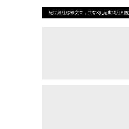
絕世網紅標籤文章，共有3則絕世網紅相