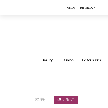
ABOUT THE GROUP
Beauty
Fashion
Editor's Pick
標籤：
絕世網紅