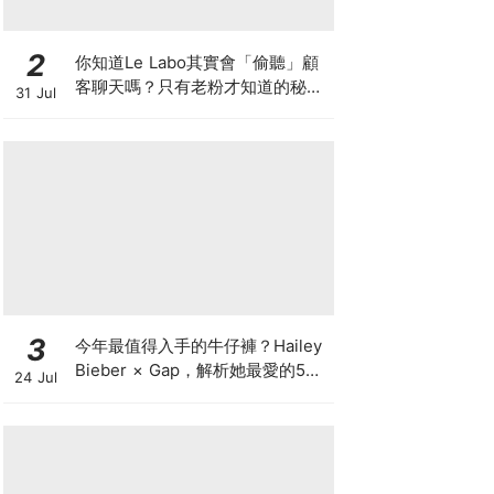
2
你知道Le Labo其實會「偷聽」顧
客聊天嗎？只有老粉才知道的秘密
31 Jul
IG，把店裡的對話都變成品牌故事
3
今年最值得入手的牛仔褲？Hailey
Bieber × Gap，解析她最愛的5種
24 Jul
丹寧版型，原來時髦感都藏在細節
裡