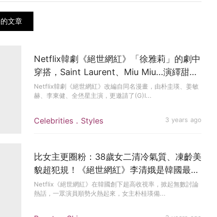
關的文章
Netflix韓劇《絕世網紅》「徐雅莉」的劇中
穿搭，Saint Laurent、Miu Miu...演繹甜辣
格調
Netflix韓劇《絕世網紅》改編自同名漫畫，由朴圭瑛、姜敏
赫、李東健、全烋星主演，更邀請了(G)I...
Celebrities．Styles
3 years ago
比女主更圈粉：38歲女二清冷氣質、凍齡美
貌超犯規！《絕世網紅》李清娥是韓國最美
蜂蜜肌的擁有者
Netflix《絕世網紅》在韓國創下超高收視率，掀起無數討論
熱話，一眾演員順勢火熱起來，女主朴桂瑛備...