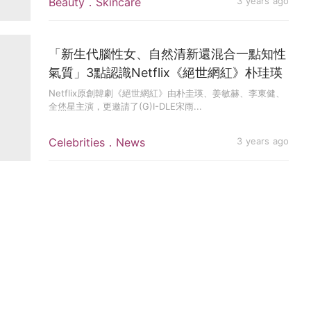
Beauty．Skincare
3 years ago
「新生代腦性女、自然清新還混合一點知性
氣質」3點認識Netflix《絕世網紅》朴珪瑛
Netflix原創韓劇《絕世網紅》由朴圭瑛、姜敏赫、李東健、
全烋星主演，更邀請了(G)I-DLE宋雨...
Celebrities．News
3 years ago