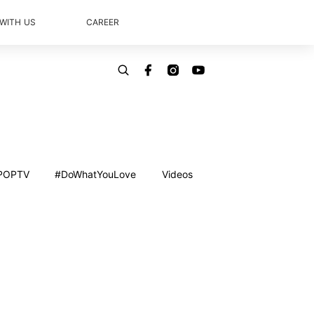
 WITH US
CAREER
POPTV
#DoWhatYouLove
Videos