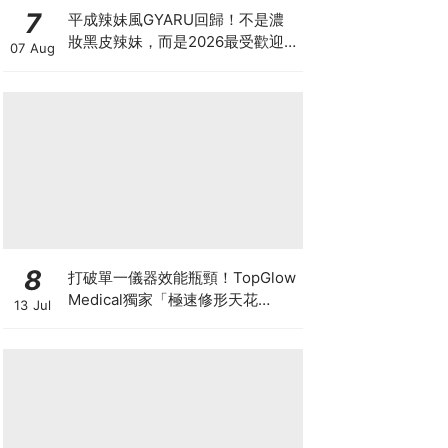
7
平成辣妹風GYARU回歸！不是濃
妝黑皮辣妹，而是2026最受歡迎
07 Aug
的「Neo-Gyaru」穿搭，把平成
DNA穿進日常
8
打破單一儀器效能瓶頸！TopGlow
Medical獨家「極速修形天花
13 Jul
板」：瑞士百萬級DUOLITH®
AWT聯乘Onda Pro