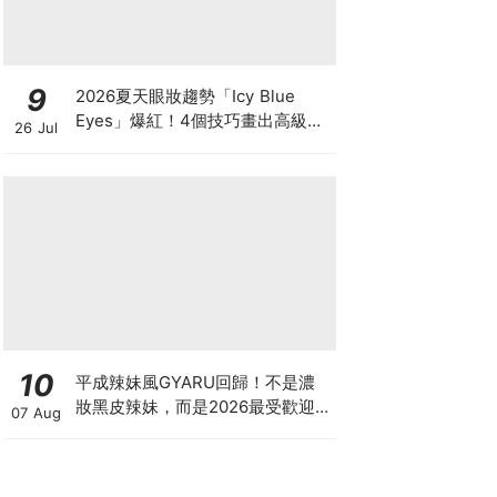
9
2026夏天眼妝趨勢「Icy Blue
Eyes」爆紅！4個技巧畫出高級冰
26 Jul
透感，彩妝推薦一次看
10
平成辣妹風GYARU回歸！不是濃
妝黑皮辣妹，而是2026最受歡迎
07 Aug
的「Neo-Gyaru」穿搭，把平成
DNA穿進日常