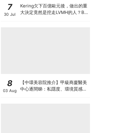
7
Kering欠下百億歐元後，做出的重
大決定竟然是挖走LVMH的人？BV
30 Jul
的新CEO大有來頭
8
【中環美容院推介】甲級商廈醫美
中心逐間睇：私隱度、環境質感、
03 Aug
唔 Hard Sell 體驗