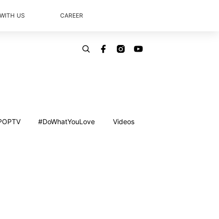
 WITH US
CAREER
POPTV
#DoWhatYouLove
Videos