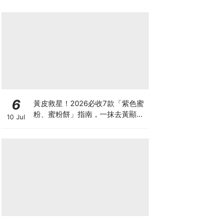
6
黃皮救星！2026必收7款「紫色蜜
粉、蜜粉餅」指南，一抹去黃顯
10 Jul
白、自帶磨皮濾鏡