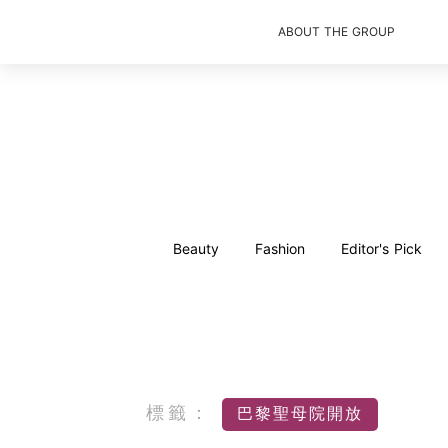
ABOUT THE GROUP
Beauty
Fashion
Editor's Pick
標籤：
巴黎聖母院開放