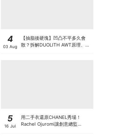
4
【抽脂後硬塊】凹凸不平多久會
散？拆解DUOLITH AWT原理、按
03 Aug
摩注意與求醫警號
5
用二手衣還原CHANEL秀場！
Rachel Ojuromi讓創意總監
16 Jul
Matthieu Blazy都親自留言