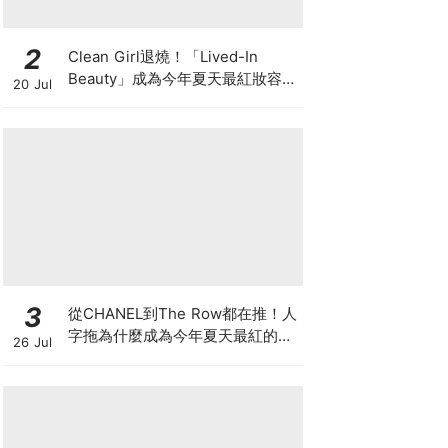
2
Clean Girl退燒！「Lived-In
Beauty」成為今年夏天最紅妝容，
20 Jul
越自然越時髦的彩妝技巧及單品
3
從CHANEL到The Row都在推！人
字拖為什麼成為今年夏天最紅的
26 Jul
鞋？8雙話題新品圖鑑