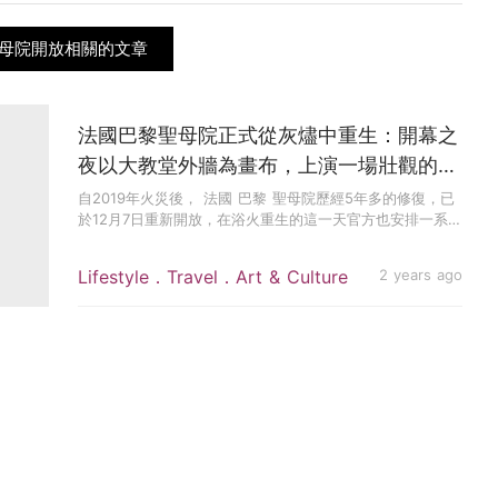
聖母院開放相關的文章
法國巴黎聖母院正式從灰燼中重生：開幕之
夜以大教堂外牆為畫布，上演一場壯觀的燈
光秀
自2019年火災後， 法國 巴黎 聖母院歷經5年多的修復，已
於12月7日重新開放，在浴火重生的這一天官方也安排一系列
精彩...
Lifestyle．Travel．Art & Culture
2 years ago