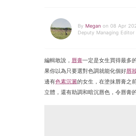
By
Megan
on 08 Apr 20
Deputy Managing Editor
編輯敢說，
唇膏
一定是女生買得最多
果你以為只要選對色調就能化個好
唇
邊有
色素沉澱
的女生，在塗抹唇膏之
立體，還有助調和暗沉唇色，令唇膏