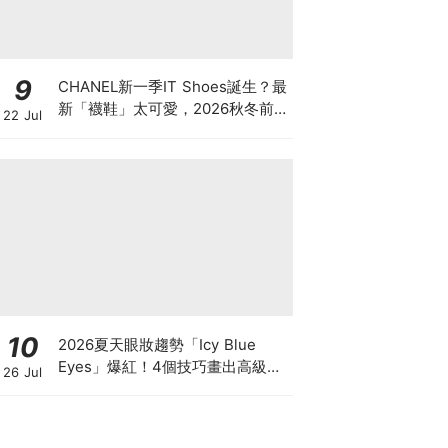
9
CHANEL新一季IT Shoes誕生？最
新「襪鞋」太可愛，2026秋冬前
22 Jul
導系列9雙焦點鞋款
10
2026夏天眼妝趨勢「Icy Blue
Eyes」爆紅！4個技巧畫出高級冰
26 Jul
透感，彩妝推薦一次看