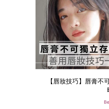
【唇妝技巧】唇膏不
B