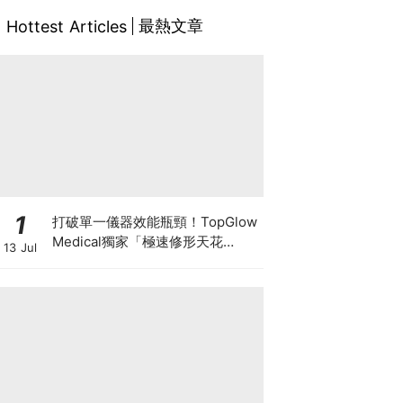
最熱文章
Hottest Articles
1
打破單一儀器效能瓶頸！TopGlow
Medical獨家「極速修形天花
13 Jul
板」：瑞士百萬級DUOLITH®
AWT聯乘Onda Pro