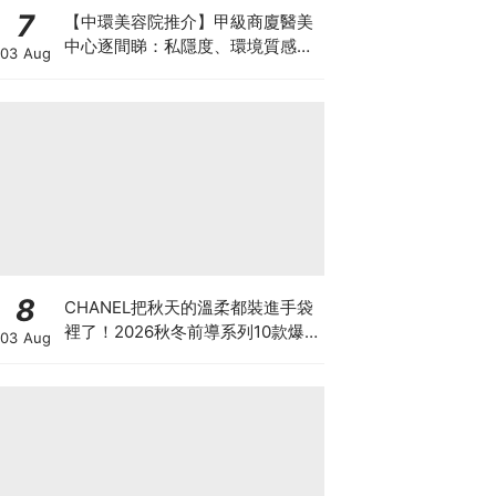
7
【中環美容院推介】甲級商廈醫美
中心逐間睇：私隱度、環境質感、
03 Aug
唔 Hard Sell 體驗
8
CHANEL把秋天的溫柔都裝進手袋
裡了！2026秋冬前導系列10款爆
03 Aug
款手袋、小皮件一次看