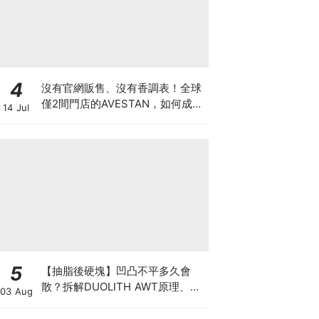
4
沒有官網販售、沒有香調表！全球
僅2間門店的AVESTAN，如何成為
14 Jul
香氛圈最神秘品牌？
5
【抽脂後硬塊】凹凸不平多久會
散？拆解DUOLITH AWT原理、按
03 Aug
摩注意與求醫警號