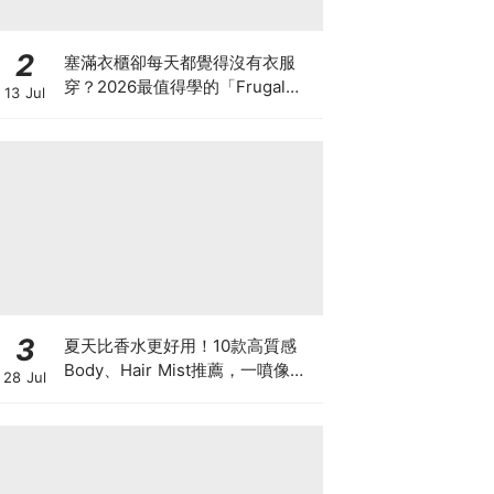
2
塞滿衣櫃卻每天都覺得沒有衣服
穿？2026最值得學的「Frugal
13 Jul
Chic」穿搭哲學，一件白T、一條
牛仔褲就很時髦
3
夏天比香水更好用！10款高質感
Body、Hair Mist推薦，一噴像剛
28 Jul
洗完澡，更有「偽體香」感！