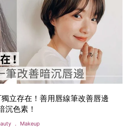
可獨立存在！善用唇線筆改善唇邊
暗沉色素！
eauty
Makeup