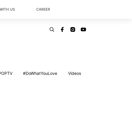
 WITH US
CAREER
POPTV
#DoWhatYouLove
Videos