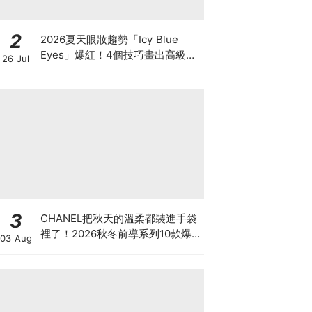
2
2026夏天眼妝趨勢「Icy Blue
Eyes」爆紅！4個技巧畫出高級冰
26 Jul
透感，彩妝推薦一次看
3
CHANEL把秋天的溫柔都裝進手袋
裡了！2026秋冬前導系列10款爆
03 Aug
款手袋、小皮件一次看