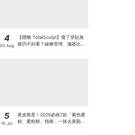
4
【體雕 TotalSculpt】瘦了穿貼身
裙仍不好看？線條管理、儀器比較
03 Aug
與宴會前時間表
5
黃皮救星！2026必收7款「紫色蜜
粉、蜜粉餅」指南，一抹去黃顯
10 Jul
白、自帶磨皮濾鏡