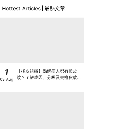
最熱文章
Hottest Articles
1
【橘皮組織】點解瘦人都有橙皮
紋？了解成因、分級及去橙皮紋改
03 Aug
善方法，認識Onda Pro及
DUOLITH AWT技術