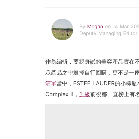
By
Megan
on 14 Mar 20
Deputy Managing Editor
作為編輯，要親身試的美容產品實在
眾產品之中選擇自行回購，更不是一
清單
當中，ESTEE LAUDER的小棕瓶Advan
Complex II，
升級
前後都一直榜上有