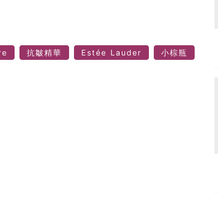
re
抗皺精華
Estée Lauder
小棕瓶