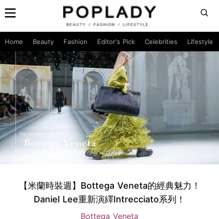
Home
Beauty
Fashion
Editor's Pick
Celebrities
Lifestyle
【米蘭時裝週】Bottega Veneta的經典魅力！
Daniel Lee重新演繹Intrecciato系列！
Bottega Veneta