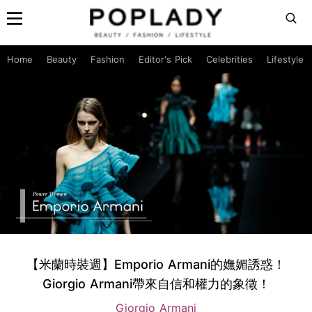
Home
Beauty
Fashion
Editor's Pick
Celebrities
Lifestyle
【米蘭時裝週】Emporio Armani的嫵媚誘惑！
Giorgio Armani帶來自信和權力的象徵！
Giorgio Armani