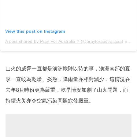
View this post on Instagram
A post shared by Pray For Australia ? (@prayforaustraliaaa)
on
Ja
山火的威脅一直都是澳洲嚴陣以待的事，澳洲南部的夏
季一直較為乾燥、炎熱，降雨量亦相對減少，這情況在
去年8月時份更為嚴重，乾旱情況加劇了山火問題，而
持續火災亦令空氣污染問題愈發嚴重。