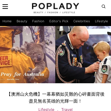
Home
Beauty
Fashion
Editor's Pick
Celebrities
Lifestyle
【澳洲山火危機】一幕幕猶如災難的心碎畫面背後
盡見無名英雄的光輝一面！
Lifestyle
Travel