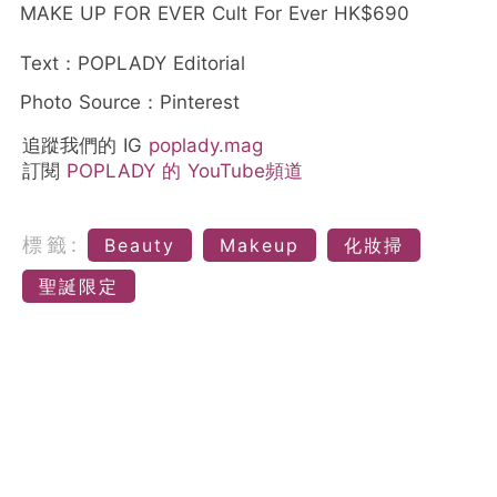
MAKE UP FOR EVER Cult For Ever HK$690
Text：POPLADY Editorial
Photo Source：Pinterest
追蹤我們的 IG
poplady.mag
訂閱
POPLADY 的 YouTube頻道
標籤:
Beauty
Makeup
化妝掃
聖誕限定