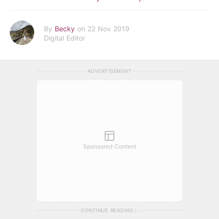
By
Becky
on 22 Nov 2019
Digital Editor
ADVERTISEMENT
Sponsored Content
CONTINUE READING