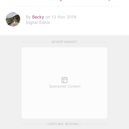
By
Becky
on 13 Nov 2019
Digital Editor
ADVERTISEMENT
Sponsored Content
CONTINUE READING