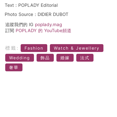
Text：POPLADY Editorial
Photo Source：DIDIER DUBOT
追蹤我們的 IG
poplady.mag
訂閱
POPLADY 的 YouTube頻道
標籤:
Fashion
Watch & Jewellery
Wedding
飾品
婚嫁
法式
奢華