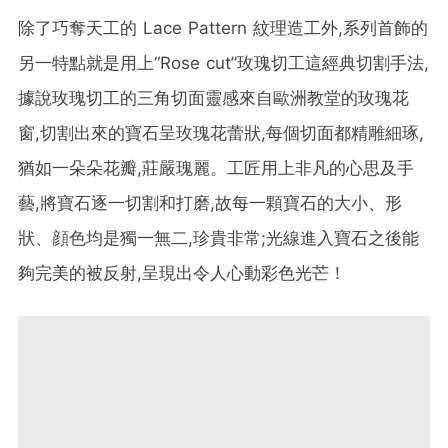
除了巧奪天工的 Lace Pattern 紋理造工外,系列首飾的
另一特點就是用上“Rose cut”玫瑰切工這經典切割手法,
據說玫瑰切工的三角切面靈感來自歐洲教堂的玫瑰花
窗,切割出來的寶石呈玫瑰花蕾狀,每個切面都精雕細琢,
猶如一朵朵花瓣,莊嚴瑰麗。工匠用上非凡的心思及手
藝,將寶石逐一切割和打磨,故每一顆寶石的大小、形
狀、顔色均是獨一無二,珍貴非常;光線進入寶石之後能
夠完美的被反射,呈現出令人心動彩色光芒！