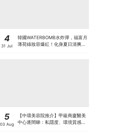
4
韓國WATERBOMB水炸彈，福富月
薄荷綠妝容爆紅！化身夏日清爽
31 Jul
「Mint Girl」彩妝單品清單
5
【中環美容院推介】甲級商廈醫美
中心逐間睇：私隱度、環境質感、
03 Aug
唔 Hard Sell 體驗