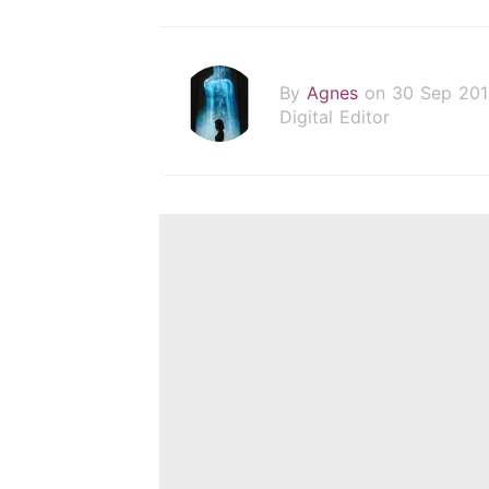
By
Agnes
on 30 Sep 201
Digital Editor