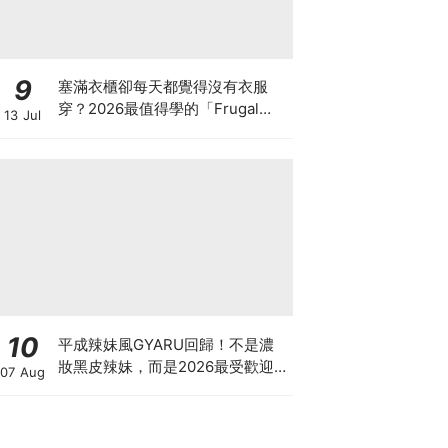
9
塞滿衣櫃卻每天都覺得沒有衣服
穿？2026最值得學的「Frugal
13 Jul
Chic」穿搭哲學，一件白T、一條
牛仔褲就很時髦
10
平成辣妹風GYARU回歸！不是濃
妝黑皮辣妹，而是2026最受歡迎
07 Aug
的「Neo-Gyaru」穿搭，把平成
DNA穿進日常