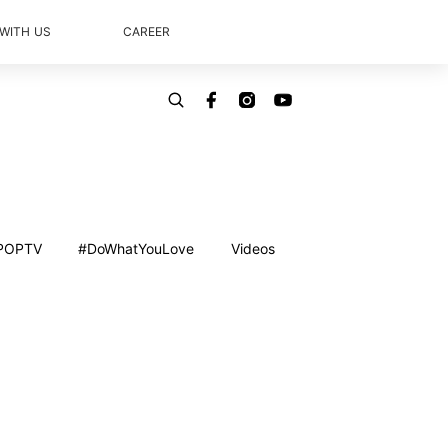
 WITH US
CAREER
POPTV
#DoWhatYouLove
Videos