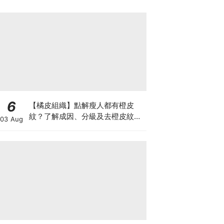
6
【橘皮組織】點解瘦人都有橙皮
紋？了解成因、分級及去橙皮紋改
03 Aug
善方法，認識Onda Pro及
DUOLITH AWT技術