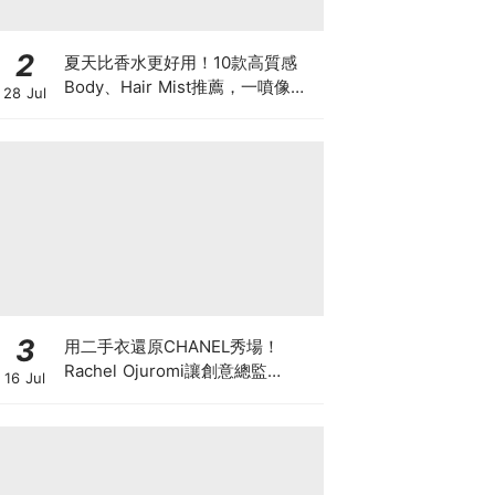
2
夏天比香水更好用！10款高質感
Body、Hair Mist推薦，一噴像剛
28 Jul
洗完澡，更有「偽體香」感！
3
用二手衣還原CHANEL秀場！
Rachel Ojuromi讓創意總監
16 Jul
Matthieu Blazy都親自留言