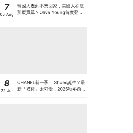
7
韓國人逛到不想回家，美國人卻沒
那麼買單？Olive Young首度登陸
05 Aug
美國，為什麼複製不了韓國神話
8
CHANEL新一季IT Shoes誕生？最
新「襪鞋」太可愛，2026秋冬前
22 Jul
導系列9雙焦點鞋款