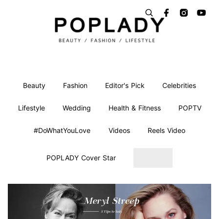
Beauty
Fashion
Editor's Pick
Celebrities
Lifestyle
Wedding
Health & Fitness
POPTV
#DoWhatYouLove
Videos
Reels Video
POPLADY Cover Star