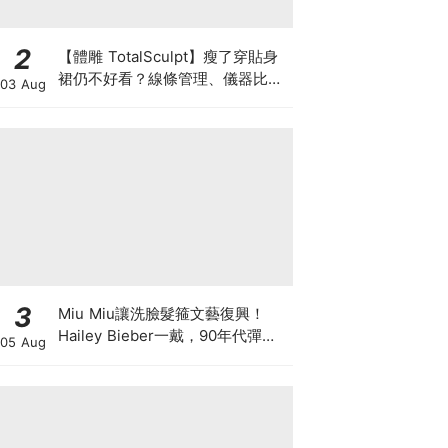
2
【體雕 TotalSculpt】瘦了穿貼身
裙仍不好看？線條管理、儀器比較
03 Aug
與宴會前時間表
3
Miu Miu讓洗臉髮箍文藝復興！
Hailey Bieber一戴，90年代彈簧
05 Aug
髮箍正式回歸