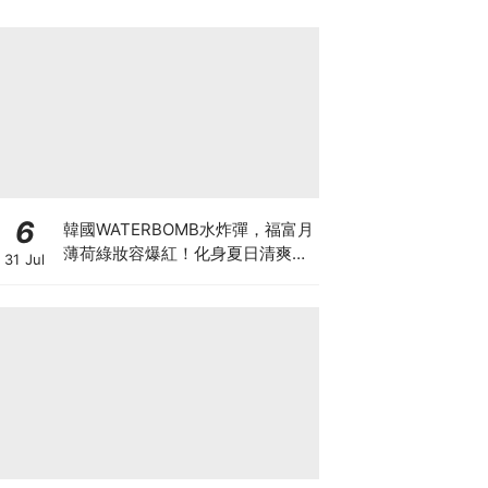
6
韓國WATERBOMB水炸彈，福富月
薄荷綠妝容爆紅！化身夏日清爽
31 Jul
「Mint Girl」彩妝單品清單