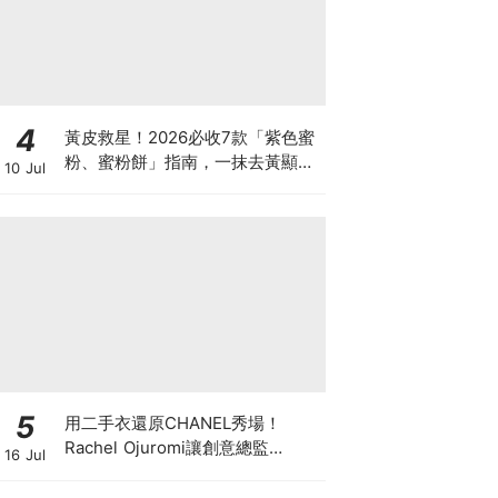
4
黃皮救星！2026必收7款「紫色蜜
粉、蜜粉餅」指南，一抹去黃顯
10 Jul
白、自帶磨皮濾鏡
5
用二手衣還原CHANEL秀場！
Rachel Ojuromi讓創意總監
16 Jul
Matthieu Blazy都親自留言