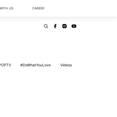
 WITH US
CAREER
POPTV
#DoWhatYouLove
Videos