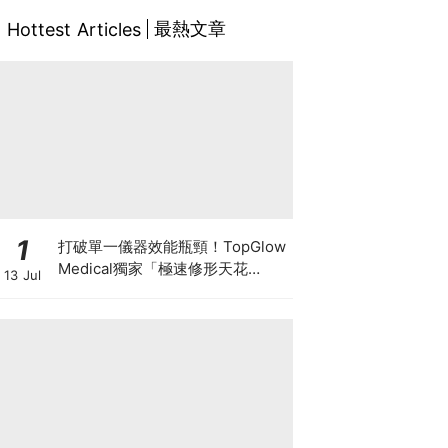
最熱文章
Hottest Articles
1
打破單一儀器效能瓶頸！TopGlow
Medical獨家「極速修形天花
13 Jul
板」：瑞士百萬級DUOLITH®
AWT聯乘Onda Pro