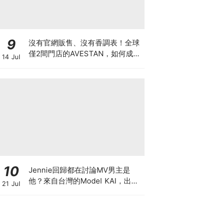
9
沒有官網販售、沒有香調表！全球
僅2間門店的AVESTAN，如何成為
14 Jul
香氛圈最神秘品牌？
10
Jennie回歸都在討論MV男主是
他？來自台灣的Model KAI，出演
21 Jul
SEVENTEEN MV，鹽系魅力圈粉
韓國