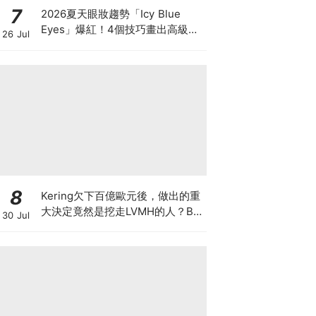
7
2026夏天眼妝趨勢「Icy Blue
Eyes」爆紅！4個技巧畫出高級冰
26 Jul
透感，彩妝推薦一次看
8
Kering欠下百億歐元後，做出的重
大決定竟然是挖走LVMH的人？BV
30 Jul
的新CEO大有來頭