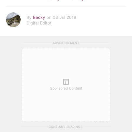
By
Becky
on 03 Jul 2019
Digital Editor
ADVERTISEMENT
Sponsored Content
CONTINUE READING