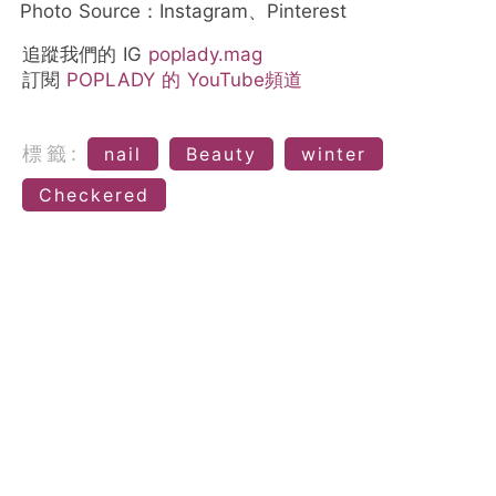
Photo Source：Instagram、Pinterest
追蹤我們的 IG
poplady.mag
訂閱
POPLADY 的 YouTube頻道
標籤:
nail
Beauty
winter
Checkered