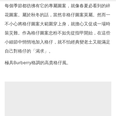
每個季節都彷彿有它的專屬圖案，就像春夏必看到的碎
花圖案。屬於秋冬的話，當然非格仔圖案莫屬。然而一
不小心將格仔圖案大範圍穿上身，就擔心又促成一場時
裝災難。作為格仔圖案忠粉不如先從指甲開始，在這些
小細節中悄悄地加入格仔，就不怕經典變老土又能滿足
自己對格仔的「渴求」。
極具Burberry格調的高貴格仔風。