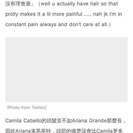
沒有理會過」（
well u actually have hair so that
prolly makes it a lil more painful ..... nah jk i
’
m in
constant pain always and don
’
t care at all.
）
Photo from Twitter
Camila Cabello
的頭髮並不如
Ariana Grande
那麼長，
因此
Ariana
束馬尾時，頭部的痛楚該會比
Camila
更多