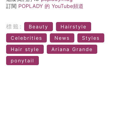
訂閱
POPLADY 的 YouTube頻道
標籤:
Beauty
Hairstyle
Celebrities
News
Styles
Hair style
Ariana Grande
ponytail