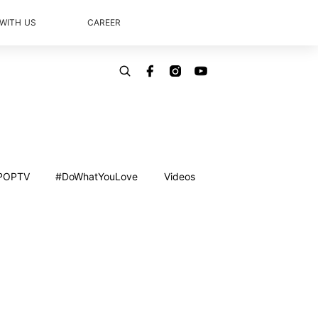
 WITH US
CAREER
POPTV
#DoWhatYouLove
Videos