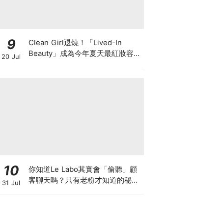
9
Clean Girl退燒！「Lived-In
Beauty」成為今年夏天最紅妝容，
20 Jul
越自然越時髦的彩妝技巧及單品
10
你知道Le Labo其實會「偷聽」顧
客聊天嗎？只有老粉才知道的秘密
31 Jul
IG，把店裡的對話都變成品牌故事