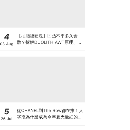
4
【抽脂後硬塊】凹凸不平多久會
散？拆解DUOLITH AWT原理、按
03 Aug
摩注意與求醫警號
5
從CHANEL到The Row都在推！人
字拖為什麼成為今年夏天最紅的
26 Jul
鞋？8雙話題新品圖鑑