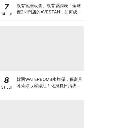
7
沒有官網販售、沒有香調表！全球
僅2間門店的AVESTAN，如何成為
14 Jul
香氛圈最神秘品牌？
8
韓國WATERBOMB水炸彈，福富月
薄荷綠妝容爆紅！化身夏日清爽
31 Jul
「Mint Girl」彩妝單品清單