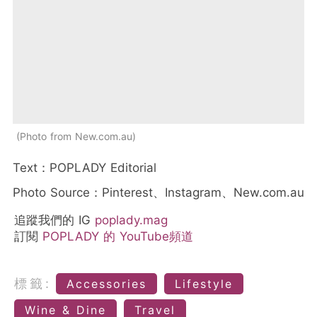
Photo from New.com.au
Text：POPLADY Editorial
Photo Source：Pinterest、Instagram、New.com.au
追蹤我們的 IG
poplady.mag
訂閱
POPLADY 的 YouTube頻道
標籤:
Accessories
Lifestyle
Wine & Dine
Travel