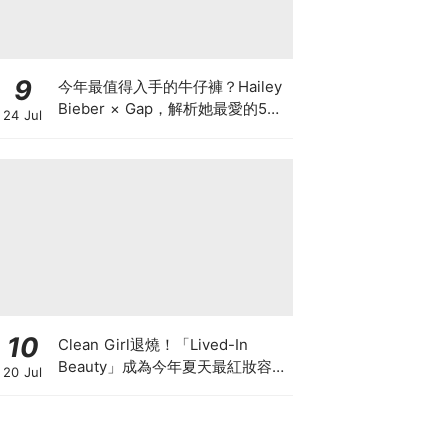
9
今年最值得入手的牛仔褲？Hailey
Bieber × Gap，解析她最愛的5種
24 Jul
丹寧版型，原來時髦感都藏在細節
裡
10
Clean Girl退燒！「Lived-In
Beauty」成為今年夏天最紅妝容，
20 Jul
越自然越時髦的彩妝技巧及單品