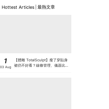
最熱文章
Hottest Articles
1
【體雕 TotalSculpt】瘦了穿貼身
裙仍不好看？線條管理、儀器比較
03 Aug
與宴會前時間表