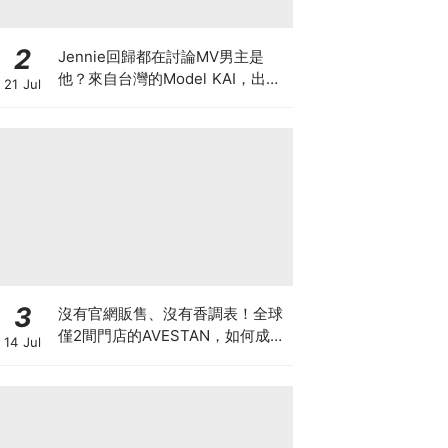
2
Jennie回歸都在討論MV男主是
他？來自台灣的Model KAI，出演
21 Jul
SEVENTEEN MV，鹽系魅力圈粉
韓國
3
沒有官網販售、沒有香調表！全球
僅2間門店的AVESTAN，如何成為
14 Jul
香氛圈最神秘品牌？