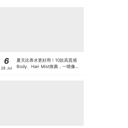
6
夏天比香水更好用！10款高質感
Body、Hair Mist推薦，一噴像剛
28 Jul
洗完澡，更有「偽體香」感！