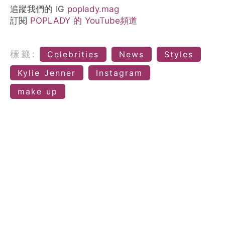
追蹤我們的 IG
poplady.mag
訂閱
POPLADY 的 YouTube頻道
標籤:
Celebrities
News
Styles
Kylie Jenner
Instagram
make up