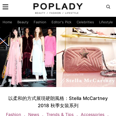
Home
Beauty
Fashion
Editor's Pick
Celebrities
Lifestyle
以柔和的方式展現硬朗風格：Stella McCartney
2018 秋季女裝系列
Fashion
News
Trends & Tips
Accessories