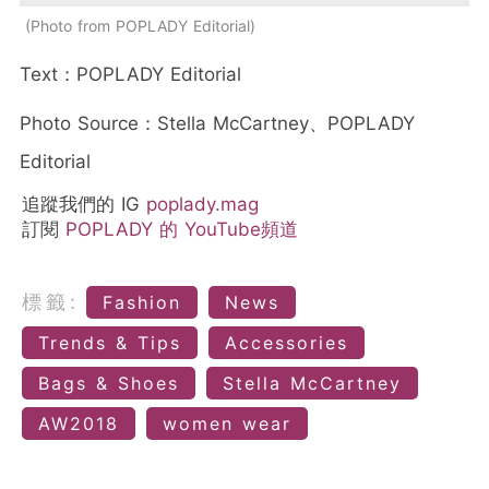
Photo from POPLADY Editorial
Text：POPLADY Editorial
Photo Source：Stella McCartney、POPLADY
Editorial
追蹤我們的 IG
poplady.mag
訂閱
POPLADY 的 YouTube頻道
標籤:
Fashion
News
Trends & Tips
Accessories
Bags & Shoes
Stella McCartney
AW2018
women wear