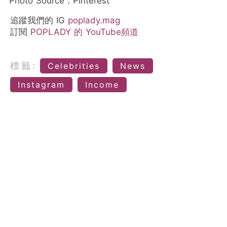
Photo Source：Pinterest
追蹤我們的 IG
poplady.mag
訂閱
POPLADY 的 YouTube頻道
標籤:
Celebrities
News
Instagram
Income