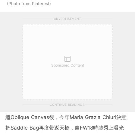
Photo from Pinterest
ADVERTISEMENT
Sponsored Content
CONTINUE READING
繼
Oblique Canvas
後，今年
Maria
Grazia Chiuri決意
把Saddle Bag再度帶返天橋，自FW18時裝秀上曝光