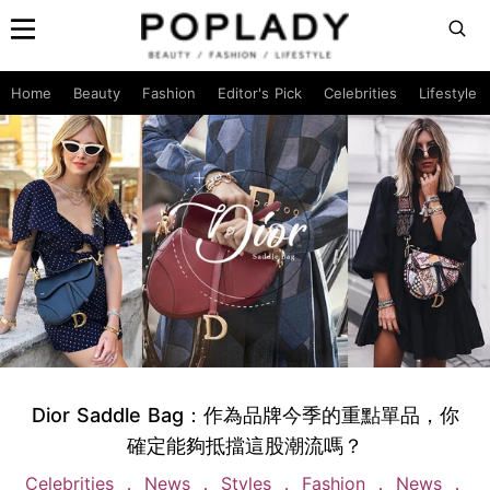
Home
Beauty
Fashion
Editor's Pick
Celebrities
Lifestyle
Dior Saddle Bag：作為品牌今季的重點單品，你
確定能夠抵擋這股潮流嗎？
Celebrities
News
Styles
Fashion
News