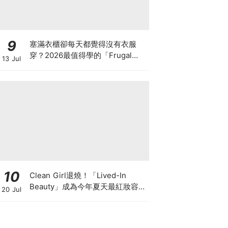
9
塞滿衣櫃卻每天都覺得沒有衣服
穿？2026最值得學的「Frugal
13 Jul
Chic」穿搭哲學，一件白T、一條
牛仔褲就很時髦
10
Clean Girl退燒！「Lived-In
Beauty」成為今年夏天最紅妝容，
20 Jul
越自然越時髦的彩妝技巧及單品