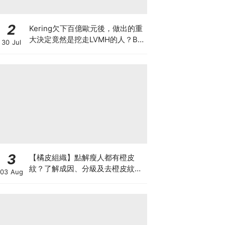
2
Kering欠下百億歐元後，做出的重
大決定竟然是挖走LVMH的人？BV
30 Jul
的新CEO大有來頭
3
【橘皮組織】點解瘦人都有橙皮
紋？了解成因、分級及去橙皮紋改
03 Aug
善方法，認識Onda Pro及
DUOLITH AWT技術