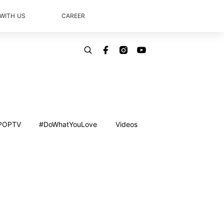
 WITH US
CAREER
POPTV
#DoWhatYouLove
Videos