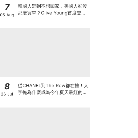
7
韓國人逛到不想回家，美國人卻沒
那麼買單？Olive Young首度登陸
05 Aug
美國，為什麼複製不了韓國神話
8
從CHANEL到The Row都在推！人
字拖為什麼成為今年夏天最紅的
26 Jul
鞋？8雙話題新品圖鑑