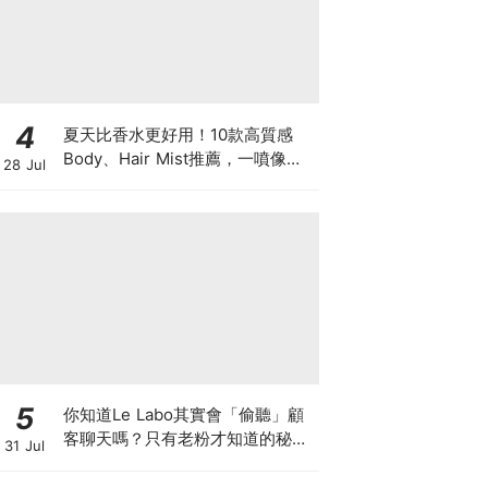
4
夏天比香水更好用！10款高質感
Body、Hair Mist推薦，一噴像剛
28 Jul
洗完澡，更有「偽體香」感！
5
你知道Le Labo其實會「偷聽」顧
客聊天嗎？只有老粉才知道的秘密
31 Jul
IG，把店裡的對話都變成品牌故事