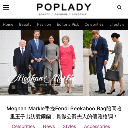
Home
Beauty
Fashion
Editor's Pick
Celebrities
Lifestyle
Meghan Markle手挽Fendi Peekaboo Bag陪同哈
里王子出訪愛爾蘭，貫徹公爵夫人的優雅格調！
Celebrities
News
Styles
Accessories