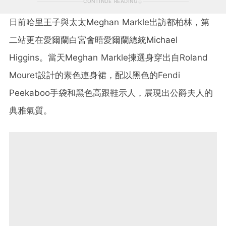
CONTINUE READING
日前哈里王子與太太
Meghan Markle
出訪都柏林，第
二站更在愛爾蘭白宮會晤愛爾蘭總統
Michael
Higgins
。當天
Meghan Markle
揀選身穿出自
Roland
Mouret
設計的素色連身裙，配以黑色的
Fendi
Peekaboo
手袋和黑色高跟鞋示人，展現出公爵夫人的
典雅氣質。