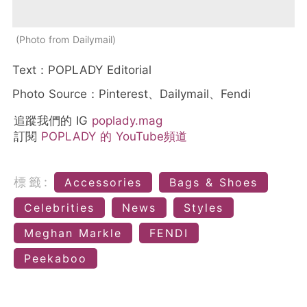
Photo from Dailymail
Text：POPLADY Editorial
Photo Source：Pinterest、Dailymail、Fendi
追蹤我們的 IG
poplady.mag
訂閱
POPLADY 的 YouTube頻道
標籤:
Accessories
Bags & Shoes
Celebrities
News
Styles
Meghan Markle
FENDI
Peekaboo