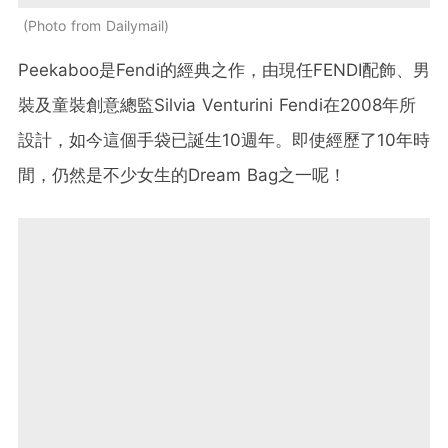
Photo from Dailymail
Peekaboo
是
Fendi
的經典之作，由現任
FENDI
配飾、男
裝及童裝創意總監
Silvia Venturini Fendi
在
2008
年所
設計，如今這個手袋已誕生
10
週年。即使經歷了
10
年時
間，仍然是不少女生的
Dream Bag
之一呢！