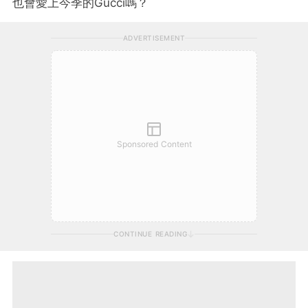
也會愛上今季的Gucci嗎？
ADVERTISEMENT
Sponsored Content
CONTINUE READING