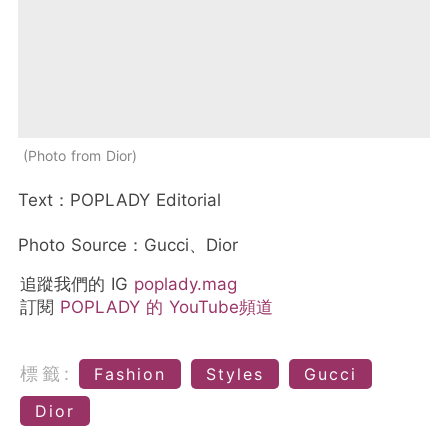
Photo from Dior
Text：POPLADY Editorial
Photo Source：Gucci、Dior
追蹤我們的 IG
poplady.mag
訂閱
POPLADY 的 YouTube頻道
標籤:
Fashion
Styles
Gucci
Dior