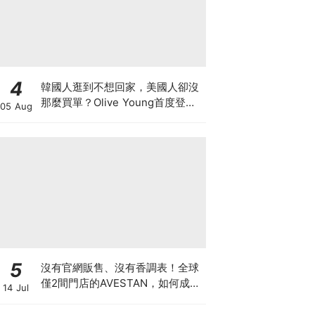
4
韓國人逛到不想回家，美國人卻沒
那麼買單？Olive Young首度登陸
05 Aug
美國，為什麼複製不了韓國神話
5
沒有官網販售、沒有香調表！全球
僅2間門店的AVESTAN，如何成為
14 Jul
香氛圈最神秘品牌？