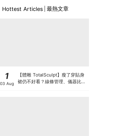
最熱文章
Hottest Articles
1
【體雕 TotalSculpt】瘦了穿貼身
裙仍不好看？線條管理、儀器比較
03 Aug
與宴會前時間表