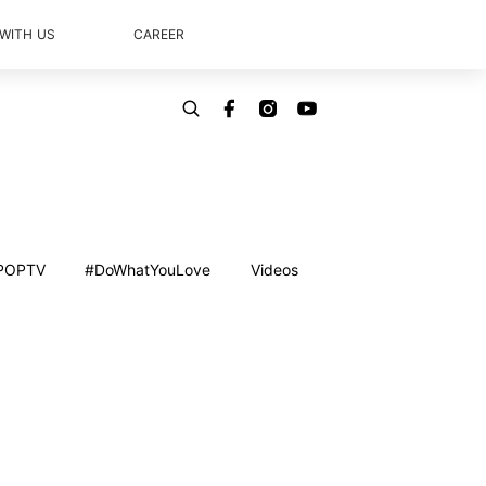
 WITH US
CAREER
POPTV
#DoWhatYouLove
Videos