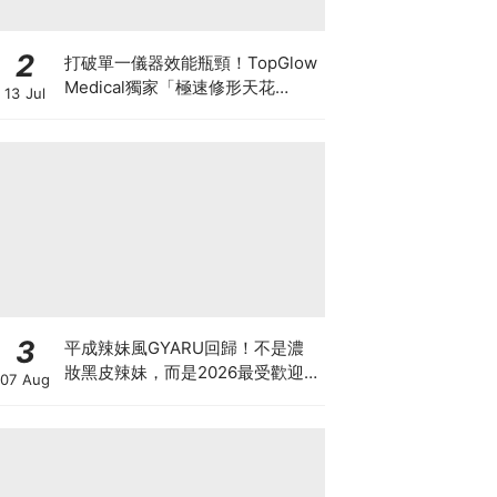
2
打破單一儀器效能瓶頸！TopGlow
Medical獨家「極速修形天花
13 Jul
板」：瑞士百萬級DUOLITH®
AWT聯乘Onda Pro
3
平成辣妹風GYARU回歸！不是濃
妝黑皮辣妹，而是2026最受歡迎
07 Aug
的「Neo-Gyaru」穿搭，把平成
DNA穿進日常