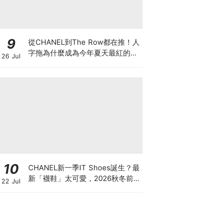
9
從CHANEL到The Row都在推！人
字拖為什麼成為今年夏天最紅的
26 Jul
鞋？8雙話題新品圖鑑
10
CHANEL新一季IT Shoes誕生？最
新「襪鞋」太可愛，2026秋冬前
22 Jul
導系列9雙焦點鞋款