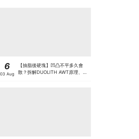
6
【抽脂後硬塊】凹凸不平多久會
散？拆解DUOLITH AWT原理、按
03 Aug
摩注意與求醫警號