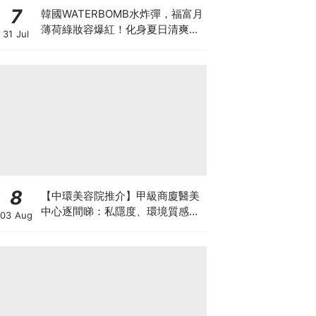
7
韓國WATERBOMB水炸彈，福富月
薄荷綠妝容爆紅！化身夏日清爽
31 Jul
「Mint Girl」彩妝單品清單
8
【中環美容院推介】甲級商廈醫美
中心逐間睇：私隱度、環境質感、
03 Aug
唔 Hard Sell 體驗