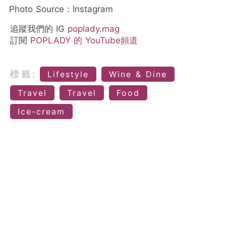
Photo Source：Instagram
追蹤我們的 IG
poplady.mag
訂閱
POPLADY 的 YouTube頻道
標籤:
Lifestyle
Wine & Dine
Travel
Travel
Food
Ice-cream