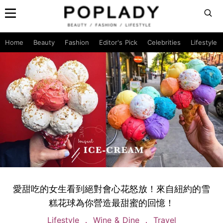
Home
Beauty
Fashion
Editor's Pick
Celebrities
Lifestyle
愛甜吃的女生看到絕對會心花怒放！來自紐約的雪
糕花球為你營造最甜蜜的回憶！
Lifestyle
Wine & Dine
Travel