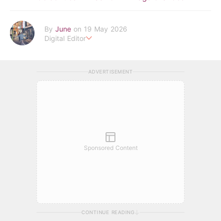
By
June
on 19 May 2026
Digital Editor
POPLADY Fashion Editor
Work hard ! Play hard
june.huang@poplady-mag.com
ADVERTISEMENT
Sponsored Content
CONTINUE READING