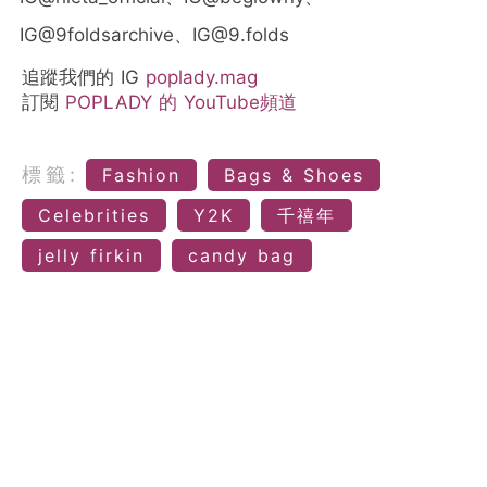
IG@9foldsarchive、IG@9.folds
追蹤我們的 IG
poplady.mag
訂閱
POPLADY 的 YouTube頻道
標籤:
Fashion
Bags & Shoes
Celebrities
Y2K
千禧年
jelly firkin
candy bag