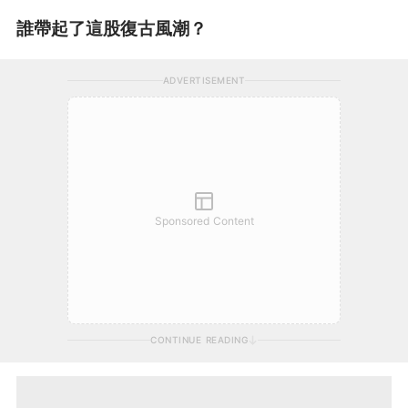
誰帶起了這股復古風潮？
ADVERTISEMENT
Sponsored Content
CONTINUE READING