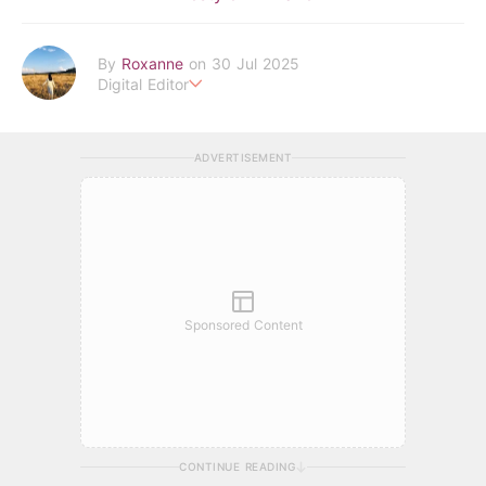
By
Roxanne
on 30 Jul 2025
Digital Editor
POPLADY時尚編輯
負責時尚、美妝、珠寶、生活、美食、影劇、文化潮流
ADVERTISEMENT
roxanne.lee@poplady-mag.com
Sponsored Content
CONTINUE READING