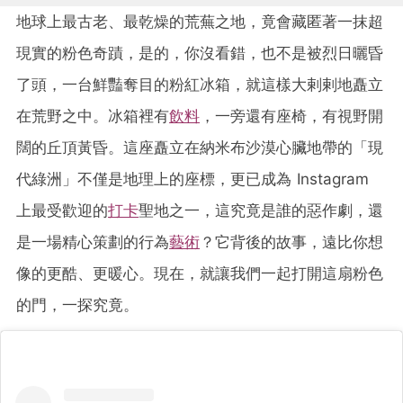
地球上最古老、最乾燥的荒蕪之地，竟會藏匿著一抹超
現實的粉色奇蹟，是的，你沒看錯，也不是被烈日曬昏
了頭，一台鮮豔奪目的粉紅冰箱，就這樣大剌剌地矗立
在荒野之中。冰箱裡有
飲料
，一旁還有座椅，有視野開
闊的丘頂黃昏。這座矗立在納米布沙漠心臟地帶的「現
代綠洲」不僅是地理上的座標，更已成為 Instagram
上最受歡迎的
打卡
聖地之一，這究竟是誰的惡作劇，還
是一場精心策劃的行為
藝術
？它背後的故事，遠比你想
像的更酷、更暖心。現在，就讓我們一起打開這扇粉色
的門，一探究竟。