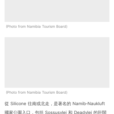
Photo from Namibia Tourism Board
Photo from Namibia Tourism Board
從 Silicone 往南或北走，是著名的 Namib‑Naukluft
國家公園入口，包括 Sossusvlei 和 Deadvlei 的壯闊