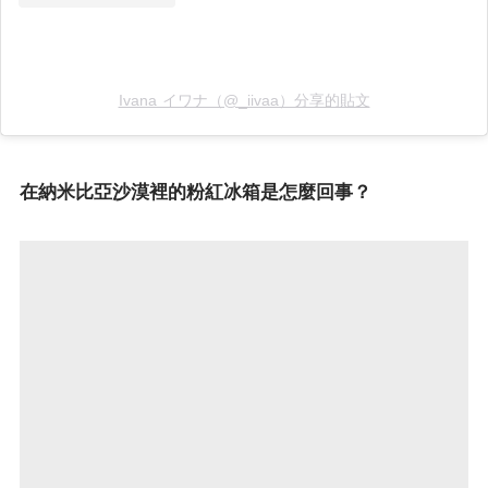
Ivana イワナ（@_iivaa）分享的貼文
在納米比亞沙漠裡的粉紅冰箱是怎麼回事？