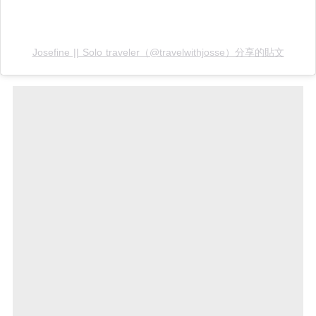
Josefine || Solo traveler（@travelwithjosse）分享的貼文