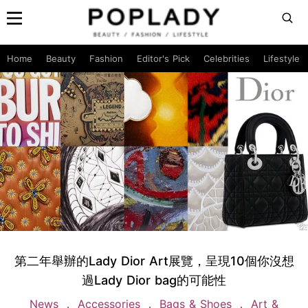
Home
Beauty
Fashion
Editor's Pick
Celebrities
Lifestyle
第二年舉辦的Lady Dior Art展覽，呈現10個你沒想
過Lady Dior bag的可能性
News
Accessories
Bags & Shoes
Art &