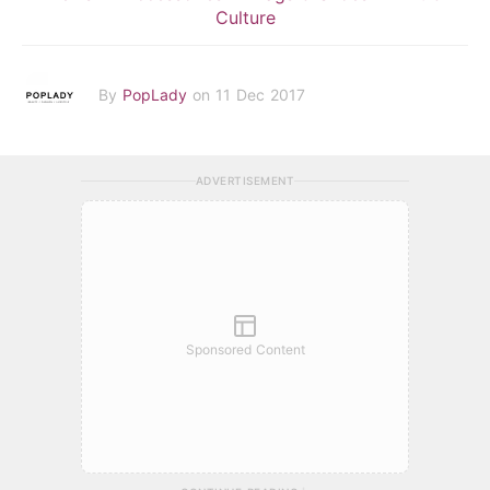
Culture
By
PopLady
on 11 Dec 2017
ADVERTISEMENT
Sponsored Content