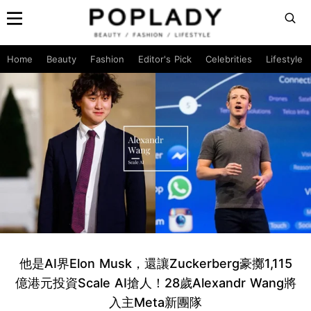
Home
Beauty
Fashion
Editor's Pick
Celebrities
Lifestyle
他是AI界Elon Musk，還讓Zuckerberg豪擲1,115
億港元投資Scale AI搶人！28歲Alexandr Wang將
入主Meta新團隊