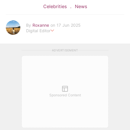
Celebrities
News
By
Roxanne
on 17 Jun 2025
Digital Editor
POPLADY時尚編輯
負責時尚、美妝、珠寶、生活、美食、影劇、文化潮流
ADVERTISEMENT
roxanne.lee@poplady-mag.com
Sponsored Content