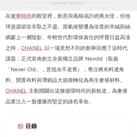
CONTINUE READING
在
奢華
時尚
的殿堂裡，創意與風格或許經典永恆，但地
球資源卻並非取之不盡。當氣候變遷為珍貴的羊絨與絲
綢蒙上一層陰影、年輕世代對環保責任的呼聲日益高漲
之時，
CHANEL
以一場意想不到的創舉回應了這時代
課題：正式宣佈創立全新獨立品牌 Nevold（取義
「Never Old」，意指永不老舊），專注將布料邊角
料、閒置布料與滯銷品大規模轉化為再生奢侈材料。
CHANEL
主動開闢出這條循環時尚的新航道，為奢侈
品業注入一股優雅而堅定的綠色革命。
目錄