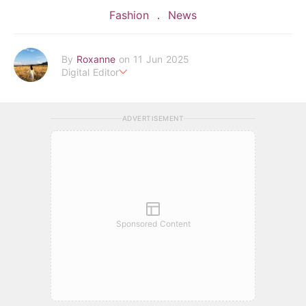
Fashion
News
By
Roxanne
on 11 Jun 2025
Digital Editor
POPLADY時尚編輯
負責時尚、美妝、珠寶、生活、美食、影劇、文化潮流
ADVERTISEMENT
roxanne.lee@poplady-mag.com
Sponsored Content